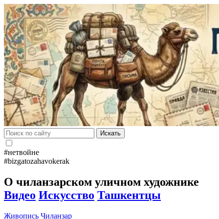
Искать
#нетвойне
#bizgatozahavokerak
О чиланзарском уличном художнике
Видео
Искусство
Ташкентцы
Живопись
Чиланзар