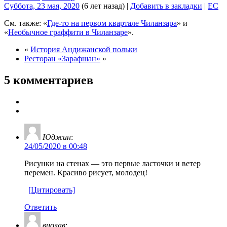
Суббота, 23 мая, 2020
(6 лет назад)
|
Добавить в закладки
|
EC
См. также: «
Где-то на первом квартале Чиланзара
» и
«
Необычное граффити в Чиланзаре
».
«
История Андижанской польки
Ресторан «Зарафшан»
»
5 комментариев
Юджин
:
24/05/2020 в 00:48
Рисунки на стенах — это первые ласточки и ветер
перемен. Красиво рисует, молодец!
[Цитировать]
Ответить
виолав
: