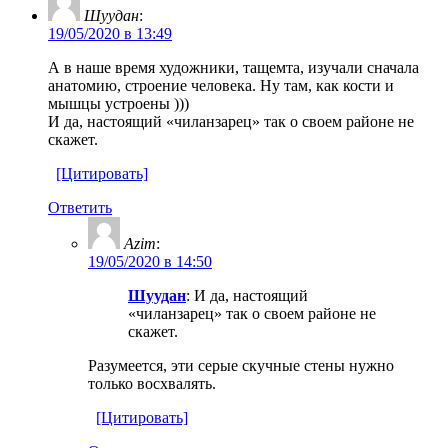
Шуудан
:
19/05/2020 в 13:49
А в наше время художники, тащемта, изучали сначала
анатомию, строение человека. Ну там, как кости и
мышцы устроены )))
И да, настоящий «чиланзарец» так о своем районе не
скажет.
[Цитировать]
Ответить
Azim
:
19/05/2020 в 14:50
Шуудан
: И да, настоящий
«чиланзарец» так о своем районе не
скажет.
Разумеется, эти серые скучные стены нужно
только восхвалять.
[Цитировать]