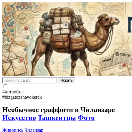
Искать
#нетвойне
#bizgatozahavokerak
Необычное граффити в Чиланзаре
Искусство
Ташкентцы
Фото
Живопись
Чиланзар