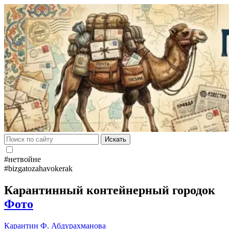
Искать
#нетвойне
#bizgatozahavokerak
Карантинный контейнерный городок
Фото
Карантин
Ф. Абдурахманова