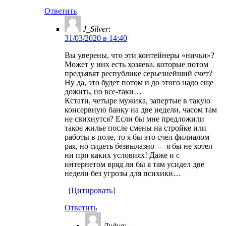
Ответить
J_Silver
:
31/03/2020 в 14:40
Вы уверены, что эти контейнеры «ничьи»?
Может у них есть хозяева. которые потом
предъявят республике серьезнейший счет?
Ну да, это будет потом и до этого надо еще
дожить, но все-таки…
Кстати, четыре мужика, запертые в такую
консервную банку на две недели, часом там
не свихнутся? Если бы мне предложили
такое жилье после смены на стройке или
работы в поле, то я бы это счел филиалом
рая, но сидеть безвылазно — я бы не хотел
ни при каких условиях! Даже и с
интернетом вряд ли бы я там усидел две
недели без угрозы для психики…
[Цитировать]
Ответить
Лидия
: