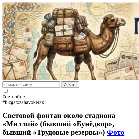
Искать
#нетвойне
#bizgatozahavokerak
Световой фонтан около стадиона
«Миллий» (бывший «Бунёдкор»,
бывший «Трудовые резервы»)
Фото