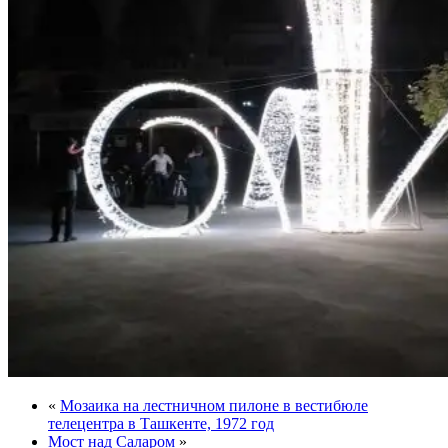
«
Мозаика на лестничном пилоне в вестибюле
телецентра в Ташкенте, 1972 год
Мост над Саларом
»