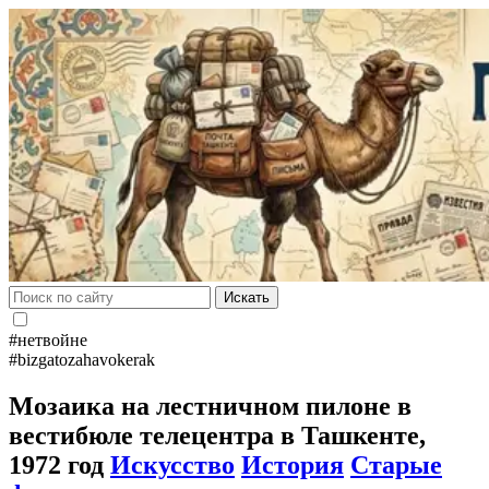
Искать
#нетвойне
#bizgatozahavokerak
Мозаика на лестничном пилоне в
вестибюле телецентра в Ташкенте,
1972 год
Искусство
История
Старые