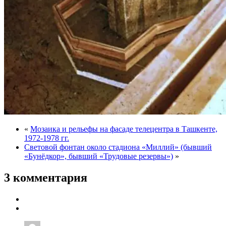
«
Мозаика и рельефы на фасаде телецентра в Ташкенте,
1972-1978 гг.
Световой фонтан около стадиона «Миллий» (бывший
«Бунёдкор», бывший «Трудовые резервы»)
»
3 комментария