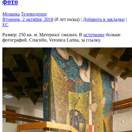
фото
Мозаика
Телевидение
Вторник, 2 октября, 2018
(8 лет назад)
|
Добавить в закладки
|
EC
Размер: 250 кв. м. Материал: смальта. В
источнике
больше
фотографий. Спасибо, Veronica Larina, за ссылку.