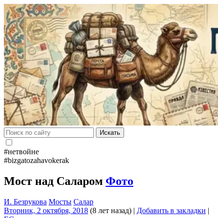
Искать
#нетвойне
#bizgatozahavokerak
Мост над Саларом
Фото
И. Безрукова
Мосты
Салар
Вторник, 2 октября, 2018
(8 лет назад)
|
Добавить в закладки
|