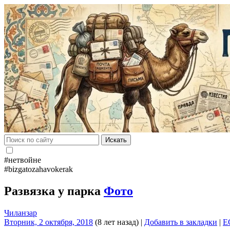
Искать
#нетвойне
#bizgatozahavokerak
Развязка у парка
Фото
Чиланзар
Вторник, 2 октября, 2018
(8 лет назад)
|
Добавить в закладки
|
E