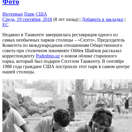
Фото
Интервью
Парк
США
Среда, 19 сентября, 2018
(8 лет назад)
|
Добавить в закладки
|
EC
Недавно в Ташкенте завершилась реставрация одного из
самых необычных парков столицы – «Сиэтл». Председатель
Комитета по международным отношениям Общественного
совета при столичном хокимияте Ойбек Шайхов рассказал
корреспонденту
Podrobno.uz
о новом облике старинного
парка, который был подарен Сиэтлом Ташкенту. В сентябре
1988 года граждане США построили этот парк в самом центре
нашей столицы.