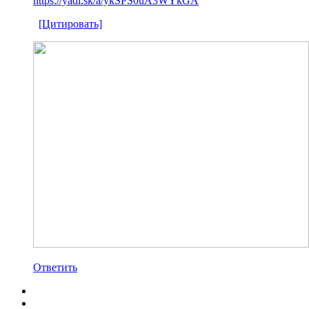
https://yadi.sk/a/ykSPS0uA3WYkGA
[Цитировать]
Ответить