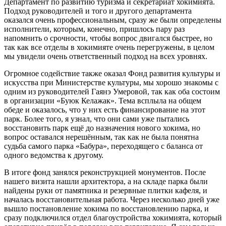
Департамент по развитию туризма и секретариат хокимията.
Подход руководителей и того и другого департамента
оказался очень профессиональным, сразу же были определены
исполнители, которым, конечно, пришлось пару раз
напомнить о срочности, чтобы вопрос двигался быстрее, но
так как все отделы в хокимияте очень перегружены, в целом
мы увидели очень ответственный подход на всех уровнях.
Огромное содействие также оказал Фонд развития культуры и
искусства при Министерстве культуры, мы хорошо знакомы с
одним из руководителей Гаянэ Умеровой, так как оба состоим
в организации «Буюк Келажак». Тема всплыла на общем
обеде и оказалось, что у них есть финансирование на этот
парк. Более того, я узнал, что они сами уже пытались
восстановить парк ещё до назначения нового хокима, но
вопрос оставался нерешённым, так как не была понятна
судьба самого парка «Бабура», переходящего с баланса от
одного ведомства к другому.
В итоге фонд занялся реконструкцией монументов. После
нашего визита нашли архитектора, а на складе парка были
найдены руки от памятника и резервные плитки кафеля, и
началась восстановительная работа. Через несколько дней уже
вышло постановление хокима по восстановлению парка, и
сразу подключился отдел благоустройства хокимията, который