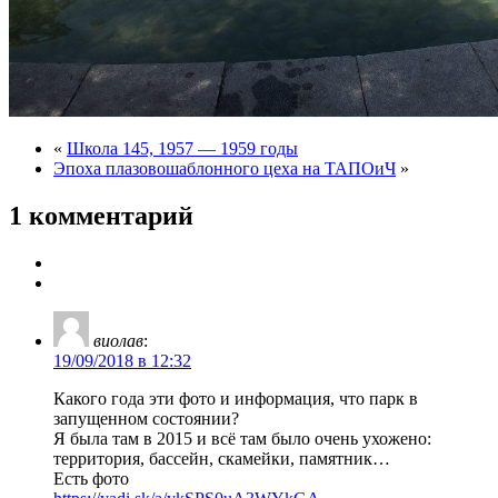
«
Школа 145, 1957 — 1959 годы
Эпоха плазовошаблонного цеха на ТАПОиЧ
»
1 комментарий
виолав
:
19/09/2018 в 12:32
Какого года эти фото и информация, что парк в
запущенном состоянии?
Я была там в 2015 и всё там было очень ухожено:
территория, бассейн, скамейки, памятник…
Есть фото