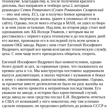
техникуме. Благодаря ему, я, после получения красного
диплома, был направлен в техбюро цеха 2, которым
руководил Семен Романович (
Семен Романович Скляревский
— это мой отец. ЕС
), где я получил боевое крещение в
большую, творческую жизнь. (ранее я упоминал об этом в
сайте). Однако, после моего отъезда в МАИ, он ушел из бюро
и за ним ушли остальные. Над ним, во втором ряду стоит мой
однокашник нач. КБ Володя Ульянов, с которым мы не
расставались с первого курса техникума и до последних дней
его жизни, провожали его в последний путь всем цехом и
нашим ОКБ завода. Рядом с ним стоит Евгений Иосифович
Видревич, который все время возглавлял техническую службу
цеха. С ним чаще всего приходилось общаться, спорить.
Евгений Иосифович Видревич был немногословен, однако
болел душой за цех, за сорванные сроки, что сказывалось на
премии цеха и т.п. Мы конструктора постоянно задерживали
выпуск документации, я хватал чертежи с кульманов и бежал
к нему с извинениями, разногласиями, обещаниями. Однако,
за прожитые вместе десятилетия не было ни разу жалобы на
верх, что могло привезти к неприятным последствиям. Его
уважали на заводе, в истории был единственный случай,
когда завод на свои средства послал Е.И. Видревича лечиться
в США от возникшей у него онкологии, ему там успешно
сделали операцию, он продолжил работать до развала СССР и