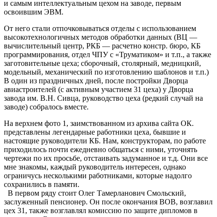
и самым интеллектуальным цехом на заводе, первым
освоившим ЭВМ.
От него стали отпочковываться отделы с использованием
высокотехнологичных методов обработки данных (ВЦ —
вычислительный центр, РКБ — расчетно констр. бюро, КБ
программирования, отдел ЧПУ с «Труматиком» и т.п., а также
заготовительные цеха; сборочный, столярный, медницкий,
модельный, механический по изготовлению шаблонов и т.п.)
В один из праздничных дней, после постройки Дворца
авиастроителей (с активным участием 31 цеха) у Дворца
завода им. В.Н. Сивца, руководство цеха (редкий случай на
заводе) собралось вместе.
На верхнем фото 1, заимствованном из архива сайта ОК.
представлены легендарные работники цеха, бывшие и
настоящие руководители КБ. Нам, конструкторам, по работе
приходилось почти ежедневно общаться с ними, уточнять
чертежи по их просьбе, отстаивать задуманное и т.д. Они все
мне знакомы, каждый руководитель интересен, однако
ограничусь несколькими работниками, которые надолго
сохранились в памяти.
В первом ряду стоит Олег Тамерланович Смольский,
заслуженный пенсионер. Он после окончания ВОВ, возглавил
цех 31, также возглавлял комиссию по защите дипломов в