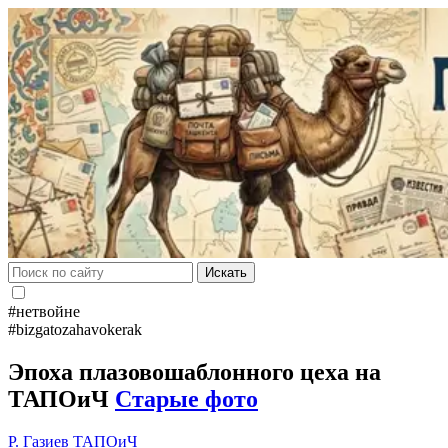
Искать
#нетвойне
#bizgatozahavokerak
Эпоха плазовошаблонного цеха на
ТАПОиЧ
Старые фото
Р. Газиев
ТАПОиЧ