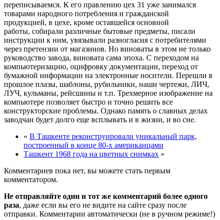
переписываемся. К его правлению цех 31 уже занимался
товарами народного потребления и гражданской
продукцией, в цехе, кроме оставшейся основной
работы, собирали различные бытовые предметы, писали
инструкции к ним, увязывали разногласия с потребителями
через претензии от магазинов. Но виноваты в этом не только
руководство завода, виновата сама эпоха. С переходом на
компьютеризацию, оцифровку документации, переход от
бумажной информации на электронные носители. Перешли в
прошлое плазы, шаблоны, рубильники, наши чертежи, ЛИЧ,
ЛУЧ, кульманы, рейсшины и т.п. Трехмерное изображение на
компьютере позволяет быстро и точно решить все
конструкторские проблемы. Однако память о славных делах
заводчан будет долго еще всплывать и в жизни, и во сне.
«
В Ташкенте реконструировали уникальный парк,
построенный в конце 80-х американцами
Ташкент 1968 года на цветных снимках
»
Комментариев пока нет, вы можете стать первым
комментатором.
Не отправляйте один и тот же комментарий более одного
раза
, даже если вы его не видите на сайте сразу после
отправки. Комментарии автоматически (не в ручном режиме!)