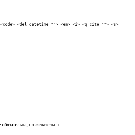
 <code> <del datetime=""> <em> <i> <q cite=""> <s>
е обязательна, но желательна.