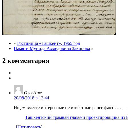
«
Гостиница «Ташкент», 1965 год
Памяти Мунида Ахмедовича Закирова
»
2 комментария
ОлегНик
:
20/08/2018 в 13:44
Ищем вместе интересные не известные ранее факты… — с
Ташкентский трамвай глазами проектировщика из
[Цитировать]