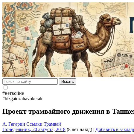
Искать
#нетвойне
#bizgatozahavokerak
Проект трамвайного движения в Ташк
А. Гагарин
Ссылки
Трамвай
Понедельник, 20 августа, 2018
(8 лет назад)
|
Добавить в заклад