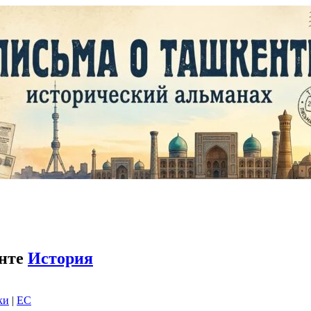
енте
История
ки
|
EC