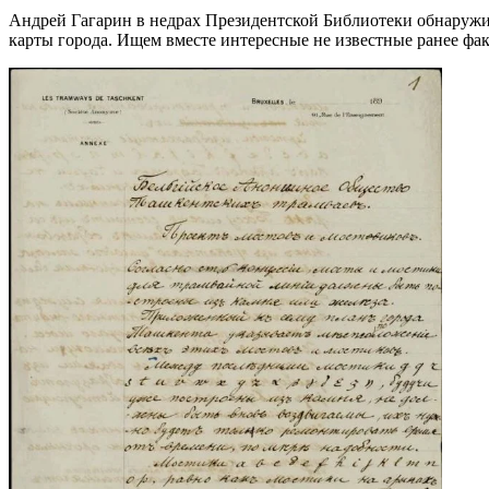
Андрей Гагарин в недрах Президентской Библиотеки обнаружил
карты города. Ищем вместе интересные не известные ранее фа