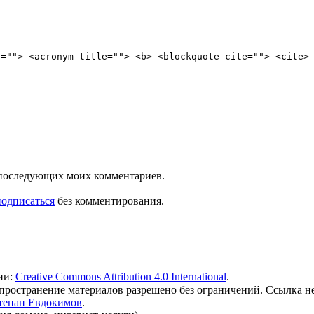
e=""> <acronym title=""> <b> <blockquote cite=""> <cite>
ля последующих моих комментариев.
подписаться
без комментирования.
ии:
Creative Commons Attribution 4.0 International
.
 распространение материалов разрешено без ограничений. Ссылка н
тепан Евдокимов
.