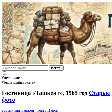
Искать
#нетвойне
#bizgatozahavokerak
Гостиница «Ташкент», 1965 год
Старые
фото
гостиница Ташкент
Театр Навои