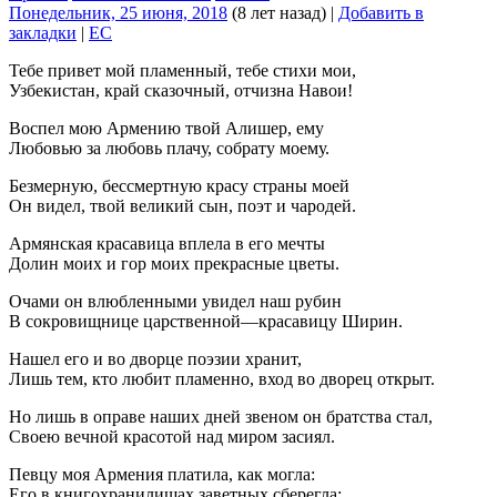
Понедельник, 25 июня, 2018
(8 лет назад)
|
Добавить в
закладки
|
EC
Тебе привет мой пламенный, тебе стихи мои,
Узбекистан, край сказочный, отчизна Навои!
Воспел мою Армению твой Алишер, ему
Любовью за любовь плачу, собрату моему.
Безмерную, бессмертную красу страны моей
Он видел, твой великий сын, поэт и чародей.
Армянская красавица вплела в его мечты
Долин моих и гор моих прекрасные цветы.
Очами он влюбленными увидел наш рубин
В сокровищнице царственной—красавицу Ширин.
Нашел его и во дворце поэзии хранит,
Лишь тем, кто любит пламенно, вход во дворец открыт.
Но лишь в оправе наших дней звеном он братства стал,
Своею вечной красотой над миром засиял.
Певцу моя Армения платила, как могла:
Его в книгохранилищах заветных сберегла: