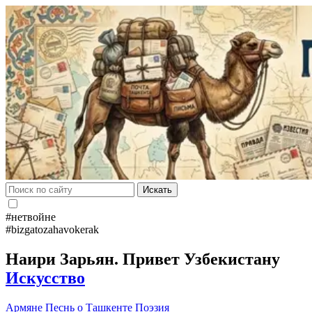
Искать
#нетвойне
#bizgatozahavokerak
Наири Зарьян. Привет Узбекистану
Искусство
Армяне
Песнь о Ташкенте
Поэзия