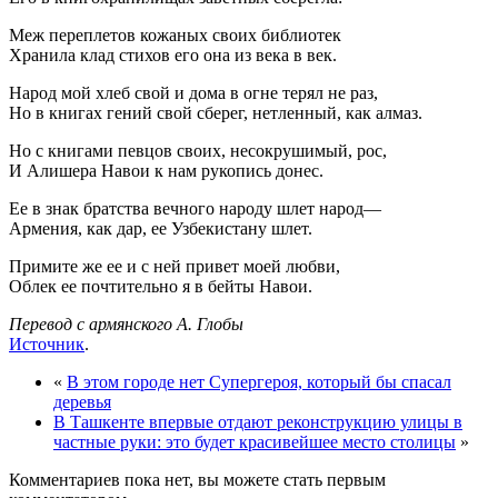
Меж переплетов кожаных своих библиотек
Хранила клад стихов его она из века в век.
Народ мой хлеб свой и дома в огне терял не раз,
Но в книгах гений свой сберег, нетленный, как алмаз.
Но с книгами певцов своих, несокрушимый, рос,
И Алишера Навои к нам рукопись донес.
Ее в знак братства вечного народу шлет народ—
Армения, как дар, ее Узбекистану шлет.
Примите же ее и с ней привет моей любви,
Облек ее почтительно я в бейты Навои.
Перевод с армянского А. Глобы
Источник
.
«
В этом городе нет Супергероя, который бы спасал
деревья
В Ташкенте впервые отдают реконструкцию улицы в
частные руки: это будет красивейшее место столицы
»
Комментариев пока нет, вы можете стать первым