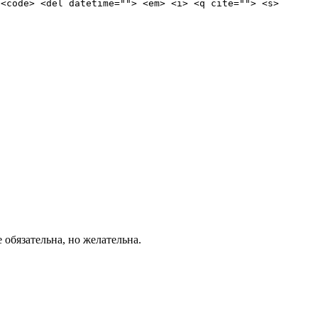
 <code> <del datetime=""> <em> <i> <q cite=""> <s>
е обязательна, но желательна.