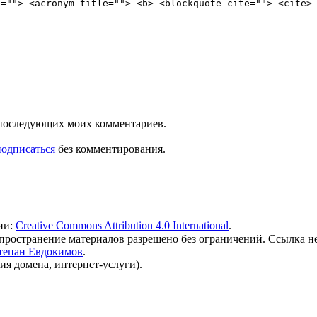
e=""> <acronym title=""> <b> <blockquote cite=""> <cite>
ля последующих моих комментариев.
подписаться
без комментирования.
ии:
Creative Commons Attribution 4.0 International
.
 распространение материалов разрешено без ограничений. Ссылка н
тепан Евдокимов
.
ия домена, интернет-услуги).