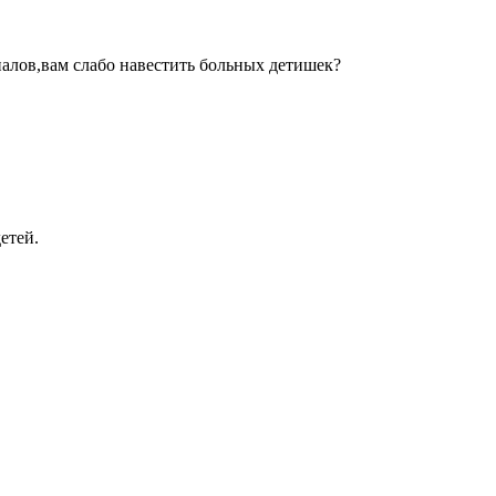
иалов,вам слабо навестить больных детишек?
етей.