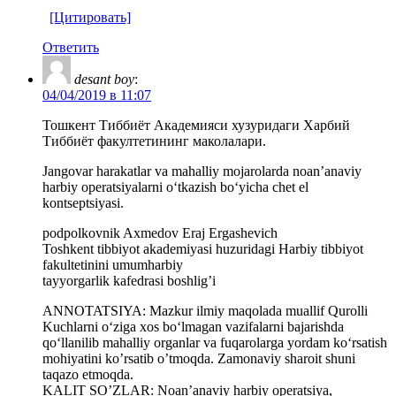
[Цитировать]
Ответить
desant boy
:
04/04/2019 в 11:07
Тошкент Тиббиёт Академияси хузуридаги Харбий
Тиббиёт факултетининг маколалари.
Jangovar harakatlar va mahalliy mojarolarda noan’anaviy
harbiy operatsiyalarni o‘tkazish bo‘yicha chet el
kontseptsiyasi.
podpolkovnik Axmedov Eraj Ergashevich
Toshkent tibbiyot akademiyasi huzuridagi Harbiy tibbiyot
fakultetinini umumharbiy
tayyorgarlik kafedrasi boshlig’i
ANNOTATSIYA: Mazkur ilmiy maqolada muallif Qurolli
Kuchlarni o‘ziga xos bo‘lmagan vazifalarni bajarishda
qo‘llanilib mahalliy organlar va fuqarolarga yordam ko‘rsatish
mohiyatini ko’rsatib o’tmoqda. Zamonaviy sharoit shuni
taqazo etmoqda.
KALIT SO’ZLAR: Noan’anaviy harbiy operatsiya,