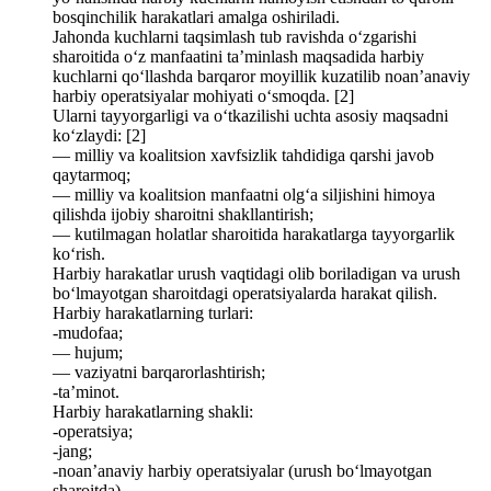
bosqinchilik harakatlari amalga oshiriladi.
Jahonda kuchlarni taqsimlash tub ravishda o‘zgarishi
sharoitida o‘z manfaatini ta’minlash maqsadida harbiy
kuchlarni qo‘llashda barqaror moyillik kuzatilib noan’anaviy
harbiy operatsiyalar mohiyati o‘smoqda. [2]
Ularni tayyorgarligi va o‘tkazilishi uchta asosiy maqsadni
ko‘zlaydi: [2]
— milliy va koalitsion xavfsizlik tahdidiga qarshi javob
qaytarmoq;
— milliy va koalitsion manfaatni olg‘a siljishini himoya
qilishda ijobiy sharoitni shakllantirish;
— kutilmagan holatlar sharoitida harakatlarga tayyorgarlik
ko‘rish.
Harbiy harakatlar urush vaqtidagi olib boriladigan va urush
bo‘lmayotgan sharoitdagi operatsiyalarda harakat qilish.
Harbiy harakatlarning turlari:
-mudofaa;
— hujum;
— vaziyatni barqarorlashtirish;
-ta’minot.
Harbiy harakatlarning shakli:
-operatsiya;
-jang;
-noan’anaviy harbiy operatsiyalar (urush bo‘lmayotgan
sharoitda).