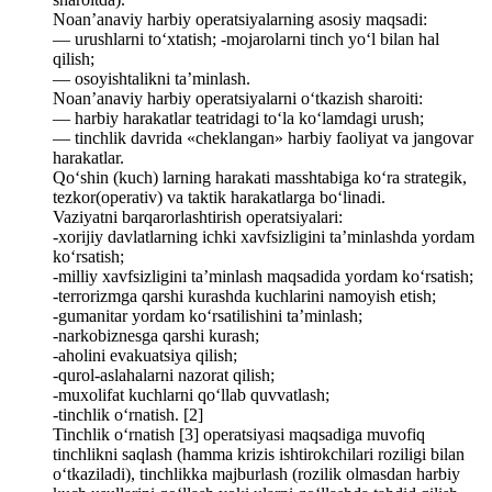
Noan’anaviy harbiy operatsiyalarning asosiy maqsadi:
— urushlarni to‘xtatish; -mojarolarni tinch yo‘l bilan hal
qilish;
— osoyishtalikni ta’minlash.
Noan’anaviy harbiy operatsiyalarni o‘tkazish sharoiti:
— harbiy harakatlar teatridagi to‘la ko‘lamdagi urush;
— tinchlik davrida «cheklangan» harbiy faoliyat va jangovar
harakatlar.
Qo‘shin (kuch) larning harakati masshtabiga ko‘ra strategik,
tezkor(operativ) va taktik harakatlarga bo‘linadi.
Vaziyatni barqarorlashtirish operatsiyalari:
-xorijiy davlatlarning ichki xavfsizligini ta’minlashda yordam
ko‘rsatish;
-milliy xavfsizligini ta’minlash maqsadida yordam ko‘rsatish;
-terrorizmga qarshi kurashda kuchlarini namoyish etish;
-gumanitar yordam ko‘rsatilishini ta’minlash;
-narkobiznesga qarshi kurash;
-aholini evakuatsiya qilish;
-qurol-aslahalarni nazorat qilish;
-muxolifat kuchlarni qo‘llab quvvatlash;
-tinchlik o‘rnatish. [2]
Tinchlik o‘rnatish [3] operatsiyasi maqsadiga muvofiq
tinchlikni saqlash (hamma krizis ishtirokchilari roziligi bilan
o‘tkaziladi), tinchlikka majburlash (rozilik olmasdan harbiy