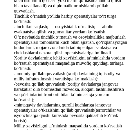
kuch usullarini qo‘llash yoki ularni qo‘llashda tahdid qilish
bilan tavsiflanadi) va diplomatik urinishlarni qo‘llab
quvvatlash.
Tinchlik o‘rnatish yo‘lida harbiy operatsiyalar to‘rt turga
bo‘linadi:
-tinchlikni saqlash; — osoyishtalik o‘rnatish; — aholini
evakuatsiya qilish va gumanitar yordam ko‘rsatish.
O‘z navbatida tinchlik o‘rnatish va osoyishtalikka majburlash
operatsiyalari tomonlarni kuch bilan ajratish, qo‘riqlanayotgan
hududlarni, mojaro zonalarida tadbiq etilgan sanksiya va
cheklashlarni nazorat qilish operatsiyalariga bo‘linadi.
Xorijiy davlatlarning ichki xavfsizligini ta’minlashda yordam
ko‘rsatish operatsiyasi maqsadiga muvofiq quyidagi turlarga
bo‘linadi:
-umumiy qo‘llab quvvatlash (xorij davlatining iqtisodiy va
milliy infratuzilmasini yaratishga ko‘maklash);
-bevosita qo‘llab quvvatlash (xorijiy davlatlarga jangovar
harakatlar olib bormasdan razvedka, aloqani tashkillashtirish
va qo‘shinlarini front orti bilan ta’minlashga yordam
ko‘rsatish);
-mintaqaviy davlatlarning qurolli kuchlariga jangovar
operatsiyalar o‘tkazishini qo‘llab quvvatlash(terrorchilar va
isyonchilarga qarshi kurashda bevosita qatnashib ko‘mak
berish).
Milliy xavfsizligni ta’minlash maqsadida yordam ko‘rsatish