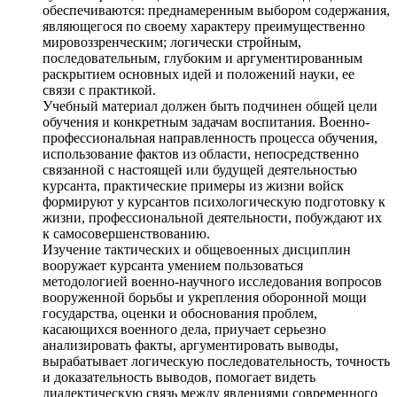
обеспечиваются: преднамеренным выбором содержания,
являющегося по своему характеру преимущественно
мировоззренческим; логически стройным,
последовательным, глубоким и аргументированным
раскрытием основных идей и положений науки, ее
связи с практикой.
Учебный материал должен быть подчинен общей цели
обучения и конкретным задачам воспитания. Военно-
профессиональная направленность процесса обучения,
использование фактов из области, непосредственно
связанной с настоящей или будущей деятельностью
курсанта, практические примеры из жизни войск
формируют у курсантов психологическую подготовку к
жизни, профессиональной деятельности, побуждают их
к самосовершенствованию.
Изучение тактических и общевоенных дисциплин
вооружает курсанта умением пользоваться
методологией военно-научного исследования вопросов
вооруженной борьбы и укрепления оборонной мощи
государства, оценки и обоснования проблем,
касающихся военного дела, приучает серьезно
анализировать факты, аргументировать выводы,
вырабатывает логическую последовательность, точность
и доказательность выводов, помогает видеть
диалектическую связь между явлениями современного