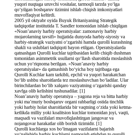
yuqori nuqtaga uruvchi vositalar, tarmoqli tarzda yo‘lga
qo‘yilgan boshqaruv tizimini ishlab chiqish imkoniyatlari
muvoffaqiyat keltirdi.
2005 yil oktyabr oyida Buyuk Britaniyaning Strategik
tadqiqotlar institutida Т. Sandler tomonidan ishlab chiqilgan
«Noan’anaviy harbiy operatsiyalar: zamonaviy harbiy
mojarolarning tavsifi» hujjatida dunyoda harbiy-siyosiy va
harbiy-strategik vaziyatni o‘zgarishi hamda qurolli kurashning
shakli va uslublari tadqiqoti bayon etilgan. Operatsiyalarda
qatnashgan Qurolli kuchlar tajribasidan kelib chiqib dushman
tomonidan asimmetrik usullarni qo‘llash sharoitida moslashish
uchun yo‘riqnoma berilgan. «Noan’anaviy harbiy
operatsiyalar» da qatnashish bo‘yicha boy tajribaga ega
Qurolli Kuchlar kam tarkibli, epchil va yuqori harakatchan
bo‘lib ushbu sharoitlarda tez moslashuvchan bo‘ladilar. Ular
birinchilardan bo‘lib xalqaro vaziyatning o‘zgarishi qanday
xavfga olib kelishini tushunadilar. [1]
Noan’anaviy harbiy operatsiya – yagona reja va bitta harbiy
yoki ma’muriy boshqaruv organi rahbarligi ostida tinchlik
yoki harbiy holat sharoitlarida bir vaqtning o‘zida yoki ketma-
ketlikda milliy yoki koalitsion kuchlar tomonidan joyi, vaqti,
maqsadi va vazifalari muvofiqlashtirgan jangovar va
nojangovar harakatlar olib borish tizimidir. [1]
Qurolli kuchlarga xos bo‘lmagan vazifalarni bajarish
yo‘nalishida harbiy kuchlarni namoyish etishdan to qurolli