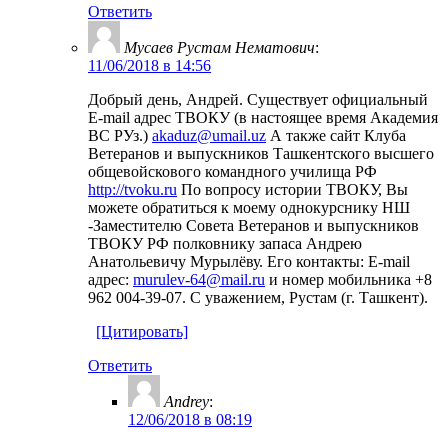
Ответить
Мусаев Рустам Нематович
:
11/06/2018 в 14:56
Добрый день, Андрей. Существует официальный
E-mail адрес ТВОКУ (в настоящее время Академия
ВС РУз.)
akaduz@umail.uz
А также сайт Клуба
Ветеранов и выпускников Ташкентского высшего
общевойскового командного училища РФ
http://tvoku.ru
По вопросу истории ТВОКУ, Вы
можете обратиться к моему однокурснику НШ
-Заместителю Совета Ветеранов и выпускников
ТВОКУ РФ полковнику запаса Андрею
Анатольевичу Мурылёву. Его контакты: E-mail
адрес:
murulev-64@mail.ru
и номер мобильника +8
962 004-39-07. С уважением, Рустам (г. Ташкент).
[Цитировать]
Ответить
Andrey
:
12/06/2018 в 08:19