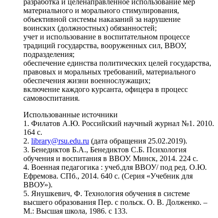
разработка и целенаправленное использование мер
материального и морального стимулирования,
объективной системы наказаний за нарушение
воинских (должностных) обязанностей;
учет и использование в воспитательном процессе
традиций государства, вооруженных сил, ВВОУ,
подразделения;
обеспечение единства политических целей государства,
правовых и моральных требований, материального
обеспечения жизни военнослужащих;
включение каждого курсанта, офицера в процесс
самовоспитания.
Использованные источники
1. Филатов А.Ю. Российский научный журнал №1. 2010.
164 с.
2.
library@rsu.edu.ru
(дата обращения 25.02.2019).
3. Бенедиктов Б.А., Бенедиктов С.Б. Психология
обучения и воспитания в ВВОУ. Минск, 2014. 224 с.
4. Военная педагогика : учеб.для ВВОУ/ под ред. О.Ю.
Ефремова. СПб., 2014. 640 с. (Серия «Учебник для
ВВОУ»).
5. Янушкевич, Ф. Технология обучения в системе
высшего образования Пер. с польск. О. В. Долженко. –
М.: Высшая школа, 1986. с 133.