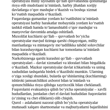
operatsiyasi milliy siyosatini qo‘llab quvvatlashda qonunlarga
rioya etib mudofaani ta’minlash, harbiy jihatdan xorijiy
davlatlarga o‘quv mashqlar o‘tkazish va boshqa xizmat
ko‘rsatish maqsadida o‘tkaziladi.
Fuqarolarga gumanitar yordam ko‘rsatilishini ta’minlash
operatsiyasi harbiy harakatlar mobaynida yordam ko‘rsatish
tashkil etiladi hamda to‘lamasshtabli o‘quv mashqlar va
manyovrlar davomida amalga oshiriladi.
Muxolifat kuchlarni qo‘llab – quvvatlash bo‘yicha
operatsiyalar mavjud tizimga qarshi chiqayotgan, milliy
manfaatlarga va mintaqaviy mo‘tadillikka tahdid soluvchilar
bilan kurashayotgan kuchlarni har tomonlama ta’minlash
maqsadida o‘tkaziladi.
Narkobiznesga qarshi kurashni qo‘llab – quvvatlash
operatsiyalari – davlat xizmatlari va idoralari bilan birgalikda
o‘tkaziladi. Mazkur operatsiyalar davlat ichkarisida va uning
xududidan tashqarida birdek o‘tkazilishi mumkin. Ularning
o‘ziga xosligi shundaki, bularda qo‘shinlarning (kuchlarning)
ishtiroki jamoatchilikni axborot bilan ta’minlash va
qonunchilikka rioya qilishga xayrixoxlik bilan cheklanadi.
Fuqorolarni evakuatsiya qilish bo‘yicha operatsiyalar – xavfli
hududlardan, jumladan chet el davlati hududidan fuqorolarini
(o‘zining va chet elliklarni) olib chiqish.
Qurol – aslahalarni nazorat qilish bo‘yicha operatsiyalar
muttasadi xalqaro shartnomalar va majburiyatlarni bajarilishini