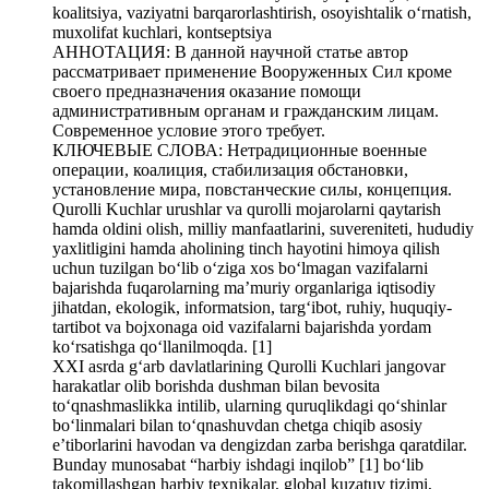
koalitsiya, vaziyatni barqarorlashtirish, osoyishtalik o‘rnatish,
muxolifat kuchlari, kontseptsiya
АННОТАЦИЯ: В данной научной статье автор
рассматривает применение Вооруженных Сил кроме
своего предназначения оказание помощи
административным органам и гражданским лицам.
Современное условие этого требует.
КЛЮЧЕВЫЕ СЛОВА: Нетрадиционные военные
операции, коалиция, стабилизация обстановки,
установление мира, повстанческие силы, концепция.
Qurolli Kuchlar urushlar va qurolli mojarolarni qaytarish
hamda oldini olish, milliy manfaatlarini, suvereniteti, hududiy
yaxlitligini hamda aholining tinch hayotini himoya qilish
uchun tuzilgan bo‘lib o‘ziga xos bo‘lmagan vazifalarni
bajarishda fuqarolarning ma’muriy organlariga iqtisodiy
jihatdan, ekologik, informatsion, targ‘ibot, ruhiy, huquqiy-
tartibot va bojxonaga oid vazifalarni bajarishda yordam
ko‘rsatishga qo‘llanilmoqda. [1]
XXI asrda g‘arb davlatlarining Qurolli Kuchlari jangovar
harakatlar olib borishda dushman bilan bevosita
to‘qnashmaslikka intilib, ularning quruqlikdagi qo‘shinlar
bo‘linmalari bilan to‘qnashuvdan chetga chiqib asosiy
e’tiborlarini havodan va dengizdan zarba berishga qaratdilar.
Bunday munosabat “harbiy ishdagi inqilob” [1] bo‘lib
takomillashgan harbiy texnikalar, global kuzatuv tizimi,