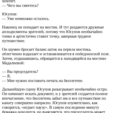
хохочет.
— Чего вы смеетесь?
Юсупов:
— Уже немножко осталось.
Наконец он попадает на мостик. И тут раздаются дружные
аплодисменты зрителей, потому что Юсупов необычайно
тонко и артистично ставит точку, завершая трудное
путешествие.
Он шумно бросает баланс-шток на перила мостика,
облегченно вздыхает и оста­навливается в победоносной позе.
Затем, отдышавшись, обращается к находящей­ся на мостике
Мадалиевой:
— Вы председатель?
— Я.
— Мне нужно поставить печать на бюл­летене.
Дальнейшую сцену Юсупов разыгры­вает необычайно остро.
Он начинает искать документ, и у зрителей создается полное
впечатление, что бюллетень за­быт им и все путешествие по
канату совершено напрасно. Юсупов изумитель­но, как
говорится, «играет паузу». В самую последнюю минуту
бумажка находится, но выясняется, что председатель может