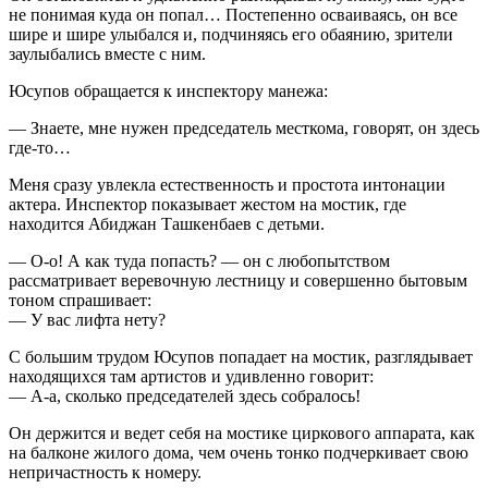
не понимая куда он попал… Постепенно осваиваясь, он все
шире и шире улыбался и, подчиняясь его обаянию, зрители
заулыбались вместе с ним.
Юсупов обращается к инспектору манежа:
— Знаете, мне нужен председатель месткома, говорят, он здесь
где-то…
Меня сразу увлекла естественность и простота интонации
актера. Инспектор показывает жестом на мостик, где
находится Абиджан Ташкенбаев с детьми.
— О-о! А как туда попасть? — он с любопытством
рассматривает веревочную лестницу и совершенно бытовым
тоном спрашивает:
— У вас лифта нету?
С большим трудом Юсупов попадает на мостик, разглядывает
находящихся там артистов и удивленно говорит:
— А-а, сколько председателей здесь собралось!
Он держится и ведет себя на мостике циркового аппарата, как
на балконе жилого дома, чем очень тонко подчеркивает свою
непричастность к номеру.