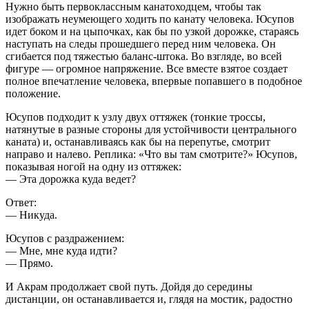
Нужно быть первоклассным канатоходцем, чтобы так
изображать неумеющего ходить по канату человека. Юсупов
идет боком и на цыпочках, как бы по узкой дорожке, стараясь
наступать на следы прошедшего перед ним человека. Он
сгибается под тяжестью баланс-штока. Во взгляде, во всей
фигуре — огромное напряжение. Все вместе взятое создает
пол­ное впечатление человека, впервые попав­шего в подобное
положение.
Юсупов подходит к узлу двух оттяжек (тонкие троссы,
натянутые в разные стороны для устойчивости центрального
каната) и, останавливаясь как бы на пере­путье, смотрит
направо и налево. Репли­ка: «Что вы там смотрите?» Юсупов,
показывая ногой на одну из оттяжек:
— Эта дорожка куда ведет?
Ответ:
— Никуда.
Юсупов с раздражением:
— Мне, мне куда идти?
— Прямо.
И Акрам продолжает свой путь. Дойдя до середины
дистанции, он останавливается и, глядя на мостик, радостно