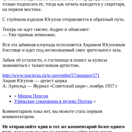
только подписать ее, тогда как печать находится у секретаря,
на первом мостике.
С глубоким вздохом Юсупов отправляется в обратный путь.
Теперь он идет смелее, бодрее и объясняет:
— Уже привык немножко.
Вся эта забавная клоунада испол­няется Акрамом Юсуповым
блестяще и идет под несмолкаемый смех зрительного зала.
Забыв об усталости, о гостинице я по­шел за кулисы
знакомиться с талантливым артистом..
http://www.ruscircus.ru/sc-november57/ausupov571
Акрам Юсупов — артист цирка
А. Арнольд — Журнал «Советский цирк», ноябрь 1957 г
«
Мирон Пенсон
Узбекские сокровища в музеях Питера
»
Комментариев пока нет, вы можете стать первым
комментатором.
Не отправляйте один и тот же комментарий более одного
раза
, даже если вы его не видите на сайте сразу после