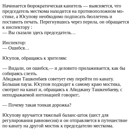
Начинается бюрократическая канитель — выясняется, что
председатель мест­кома находится на противоположном мо­
стике, а Юсупову необходимо подписать бюллетень и
поставить печать. Перегнув­шись через перила, он обращается
к инспектору :
— Вы сказали здесь председатель…
Инспектор:
— Ошибся…
Юсупов, обращаясь к зрителям:
— Видали, он ошибся,— и деловито прилаживается, как бы
собираясь слезть.
Абиджан Ташкенбаев советует ему перейти по канату.
Большая пауза. Юсупов под­ходит к самому краю мостика,
смотрит на канат и, обращаясь к Абиджану Ташкенбаеву, с
неподражаемой интонацией говорит:.
— Почему такая тонкая дорожка?
Юсупову вручается тяжелый баланс-шток (шест для
регулирования равновесия) и он отправляется в путешествие
по канату на другой мостик к председателю месткома.