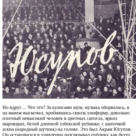
Но вдруг… Что это? За кулисами шум, музыка оборвалась, и
на манеж выскочил, пробившись сквозь униформу, довольно
плотный невысокий человек в цветных сапогах, ярких
шароварах, белой длинной узбекской рубашке, с шапочкой
аскиа (народный шутник) на голове. Это был Акрам Юсупов.
Он остановился и удивленно разглядывал публику, как будто