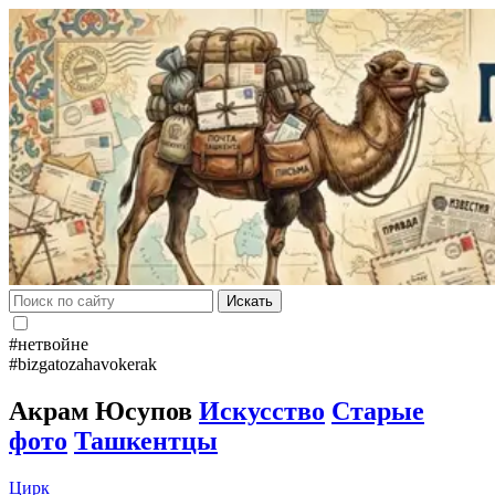
Искать
#нетвойне
#bizgatozahavokerak
Акрам Юсупов
Искусство
Старые
фото
Ташкентцы
Цирк