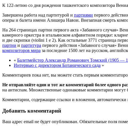
К 122-летию со дня рождения ташкентского композитора Вени
Завершена работа над партитурой и
партиями
первого действия
оперы и балета имени Алишера Навои. Внезапная смерть компо
На 264 страницах партии первого акта «Забавного случая» Ве
камерного оркестра в итальянском алфавитном порядке: кларнет (сla
и две скрипки (violini 1 e 2). Как остальные 3771 страница п
партии
и
партитура
первого действия «Забавного случая» Вени
композиторов мира
за последние 1500 лет на русском, английс
«
Балетмейстер Александр Романович Томский (1905 — 1
Интервью с директором Ботанического сада
»
Комментариев пока нет, вы можете стать первым комментаторо
Не отправляйте один и тот же комментарий более одного ра
на антиспам. Множественные одинаковые комментарии могут бы
Комментарии, содержащие ссылки и вложения, автоматическ
Добавить комментарий
Ваш адрес email не будет опубликован.
Обязательные поля пом