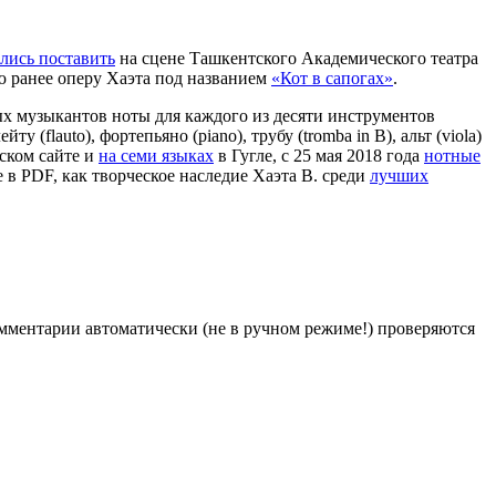
лись поставить
на сцене Ташкентского Академического театра
ю ранее оперу Хаэта под названием
«Кот в сапогах»
.
ых музыкантов ноты для каждого из десяти инструментов
ту (flauto), фортепьяно (рiano), трубу (tromba in В), альт (viola)
ском сайте и
на семи языках
в Гугле, с 25 мая 2018 года
нотные
в PDF, как творческое наследие Хаэта В. среди
лучших
Комментарии автоматически (не в ручном режиме!) проверяются