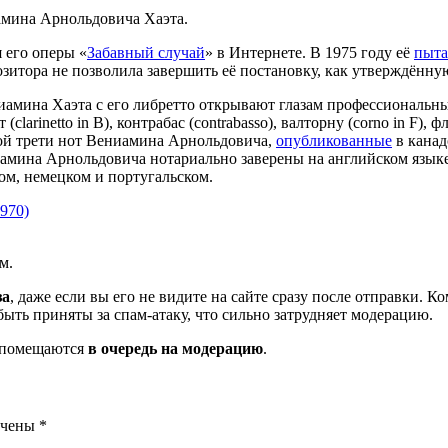
амина Арнольдовича Хаэта.
 его оперы «
Забавный случай
» в Интернете. В 1975 году её
пыта
зитора не позволила завершить её постановку, как утверждённу
ниамина Хаэта с его либретто открывают глазам профессиональн
rinetto in В), контрабас (сontrabassо), валторну (сorno in F), флей
ервой трети нот Вениамина Арнольдовича,
опубликованные
в канад
амина Арнольдовича нотариально заверены на английском языке 
ком, немецком и португальском.
970)
м.
за
, даже если вы его не видите на сайте сразу после отправки. 
ть приняты за спам-атаку, что сильно затрудняет модерацию.
и помещаются
в очередь на модерацию
.
ечены
*