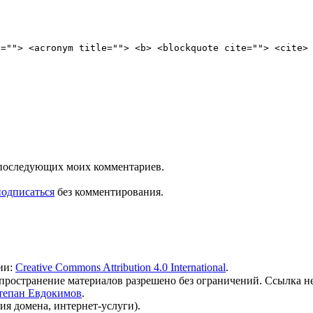
e=""> <acronym title=""> <b> <blockquote cite=""> <cite>
ля последующих моих комментариев.
подписаться
без комментирования.
ии:
Creative Commons Attribution 4.0 International
.
 распространение материалов разрешено без ограничений. Ссылка н
тепан Евдокимов
.
ия домена, интернет-услуги).