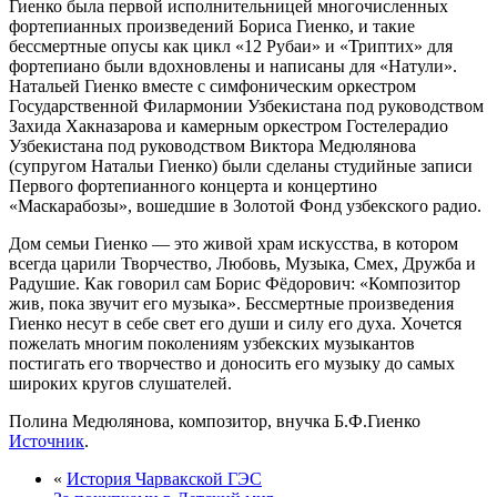
Гиенко была первой исполнительницей многочисленных
фортепианных произведений Бориса Гиенко, и такие
бессмертные опусы как цикл «12 Рубаи» и «Триптих» для
фортепиано были вдохновлены и написаны для «Натули».
Натальей Гиенко вместе с симфоническим оркестром
Государственной Филармонии Узбекистана под руководством
Захида Хакназарова и камерным оркестром Гостелерадио
Узбекистана под руководством Виктора Медюлянова
(супругом Натальи Гиенко) были сделаны студийные записи
Первого фортепианного концерта и концертино
«Маскарабозы», вошедшие в Золотой Фонд узбекского радио.
Дом семьи Гиенко — это живой храм искусства, в котором
всегда царили Творчество, Любовь, Музыка, Смех, Дружба и
Радушие. Как говорил сам Борис Фёдорович: «Композитор
жив, пока звучит его музыка». Бессмертные произведения
Гиенко несут в себе свет его души и силу его духа. Хочется
пожелать многим поколениям узбекских музыкантов
постигать его творчество и доносить его музыку до самых
широких кругов слушателей.
Полина Медюлянова, композитор, внучка Б.Ф.Гиенко
Источник
.
«
История Чарвакской ГЭС