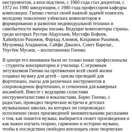
инструментов, а впоследствии, с 1960 года стал доцентом, с
1972 по 1980 заведующим, с 1980 года профессором кафедры
композиции. Гиенко считал своей важной задачей помогать
молодому поколению узбекских композиторов в
формировании и развитии индивидуальной техники и
самобытности манеры письма. Ведущие композиторы страны,
среди которых Рустам Абдуллаев, Мустафо Бофоев,
Хабибулло Рахимов, Фархад Алимов, Кахрамон Рахимов,
Мухуммад Атаджанов, Сайфи Джалил, Совет Варелас,
Улугбек Мусаев, – воспитанники Гиенко.
В центре его внимания были не только юные профессионалы
– студенты консерватории и училища. С огромным
энтузиазмом Гиенко на протяжении всей своей жизни
создавал музыку для детей – циклы прелюдий для
фортепиано, пьесы для различных инструментов в
сопровождении фортепиано, и сочинения для камерных
ансамблей. Вместе с ведущими солистами
инструменталистами и вокалистами, Борис Гиенко, с
радостью, проводил творческие встречи в детских
музыкальных школах, на которых он сопровождал
исполнение своих произведений занимательными рассказами
о том, как пишется музыка, выбирается сюжет произведения и
как важно изучать теорию, гармонию и историю музыки,
чтобы в последствии свободно воплощать свои творческие