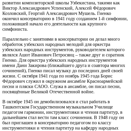
развитии композиторской школы Узбекистана, такими как
Виктор Александрович Успенский, Алексей Фёдорович
Козловский, Георгий Александрович Мушель. Гиенко
окончил консерваторию в 1941 году созданием 1-й симфонии,
положившей начало его деятельности как крупного
симфониста.
Параллельно с занятиями в консерватории он делал много
обработок узбекских народных мелодий для оркестра
узбекских народных инструментов, руководителем которого
являлся Ашот Иванович Петросянц – также друг и соратник
Гиенко. Для оркестра узбекских народных инструментов
имени Дани Закирова (ближайшего друга и соавтора многих
сочинений), Гиенко писал музыку до последних дней своей
жизни. С октября 1941 года по ноябрь 1945 года Борис
Фёдорович служил в окружном ансамбле Красноармейской
песни и пляски САОО. Служа в ансамбле, он писал песни,
посвящённые Великой Отечественной войне.
В октябре 1945 он демобилизовался и стал работать в
Ташкентском Государственном музыкальном Училище
педагогом гармонии, инструментовки и чтения партитур, в
дальнейшем стал вести там класс сочинения. В 1948 году он
был приглашен в консерваторию педагогом по классу
инструментовки и чтения партитур на кафедру народных