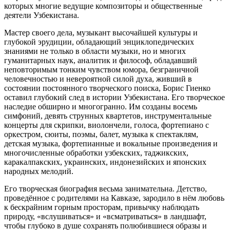
которых многие ведущие композиторы и общественные
деятели Узбекистана.
Мастер своего дела, музыкант высочайшей культуры и
глубокой эрудиции, обладающий энциклопедических
знаниями не только в области музыки, но и многих
гуманитарных наук, аналитик и философ, обладавший
неповторимым тонким чувством юмора, безграничной
человечностью и невероятной силой духа, живший в
состоянии постоянного творческого поиска, Борис Гиенко
оставил глубокий след в истории Узбекистана. Его творческое
наследие обширно и многогранно. Им созданы восемь
симфоний, девять струнных квартетов, инструментальные
концерты для скрипки, виолончели, голоса, фортепиано с
оркестром, сюиты, поэмы, балет, музыка к спектаклям,
детская музыка, фортепианные и вокальные произведения и
многочисленные обработки узбекских, таджикских,
каракалпакских, украинских, индонезийских и японских
народных мелодий.
Его творческая биография весьма занимательна. Детство,
проведённое с родителями на Кавказе, зародило в нём любовь
к бескрайним горным просторам, привычку наблюдать
природу, «вслушиваться» и «всматриваться» в ландшафт,
чтобы глубоко в душе сохранять полюбившиеся образы и