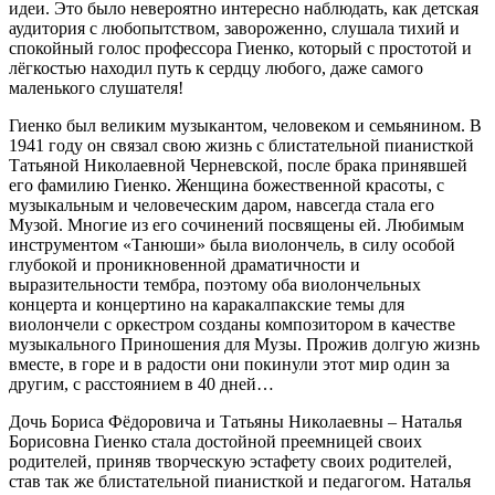
идеи. Это было невероятно интересно наблюдать, как детская
аудитория с любопытством, завороженно, слушала тихий и
спокойный голос профессора Гиенко, который с простотой и
лёгкостью находил путь к сердцу любого, даже самого
маленького слушателя!
Гиенко был великим музыкантом, человеком и семьянином. В
1941 году он связал свою жизнь с блистательной пианисткой
Татьяной Николаевной Черневской, после брака принявшей
его фамилию Гиенко. Женщина божественной красоты, с
музыкальным и человеческим даром, навсегда стала его
Музой. Многие из его сочинений посвящены ей. Любимым
инструментом «Танюши» была виолончель, в силу особой
глубокой и проникновенной драматичности и
выразительности тембра, поэтому оба виолончельных
концерта и концертино на каракалпакские темы для
виолончели с оркестром созданы композитором в качестве
музыкального Приношения для Музы. Прожив долгую жизнь
вместе, в горе и в радости они покинули этот мир один за
другим, с расстоянием в 40 дней…
Дочь Бориса Фёдоровича и Татьяны Николаевны – Наталья
Борисовна Гиенко стала достойной преемницей своих
родителей, приняв творческую эстафету своих родителей,
став так же блистательной пианисткой и педагогом. Наталья