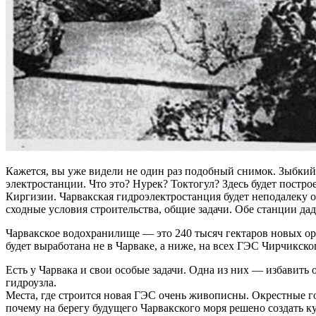
Кажется, вы уже видели не один раз подобный снимок. Зыбкий
электростанции. Что это? Нурек? Токтогул? Здесь будет пост
Киргизии. Чарвакская гидроэлектростанция будет неподалеку 
сходные условия строительства, общие задачи. Обе станции д
Чарвакское водохранилище — это 240 тысяч гектаров новых оро
будет выработана не в Чарваке, а ниже, на всех ГЭС Чирчикско
Есть у Чарвака и свои особые задачи. Одна из них — избавить
гидроузла.
Места, где строится новая ГЭС очень живописны. Окрестные го
почему на берегу будущего Чарвакского моря решено создать ку