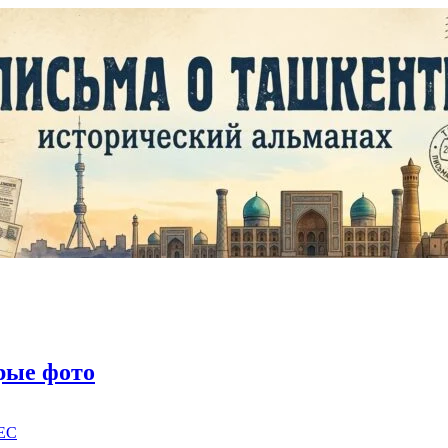
рые фото
EC