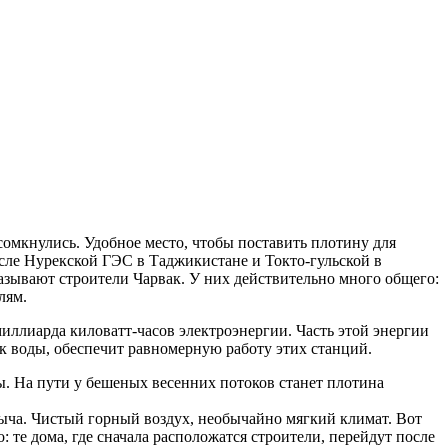
сомкнулись. Удобное место, чтобы поставить плотину для
осле Нурекской ГЭС в Таджикистане и Токто-гульской в
зывают строители Чарвак. У них действительно много общего:
лям.
иллиарда киловатт-часов электроэнергии. Часть этой энергии
ок воды, обеспечит равномерную работу этих станций.
ы. На пути у бешеных весенних потоков станет плотина
алыча. Чистый горный воздух, необычайно мягкий климат. Вот
 те дома, где сначала расположатся строители, перейдут после