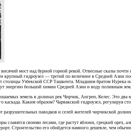
 висячий мост над бурной горной рекой. Отвесные скалы почти 
роен крупный гидроузел — третий по величине в Средней Азии п
от столицы Узбекской ССР Ташкента. Младшим братом Нурека на
адут энергию большой химии Средней Азии и воду поливным зем
шаемых земель в долинах рек Чирчик, Ангрен, Келес. Это два м
го каскада. Каким образом? Чарвакский гидроузел, регулируя ст
 от разрушительных паводков и селей жителей чирчикской долин
ры славятся своими лесами, где растут яблони, грецкий орех, 
рорт. Строительство его обойдется намного дешевле, чем обычно: