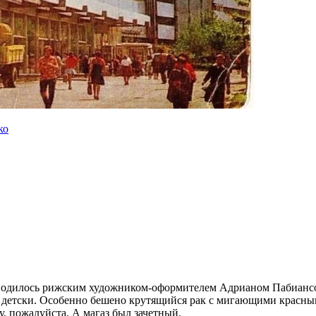
ко
водилось рижским художником-оформителем Адрианом Пабиансом
о детски. Особенно бешено крутящийся рак с мигающими красным
у, пожалуйста. А магаз был зачетный.