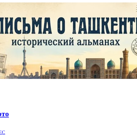
ото
EC