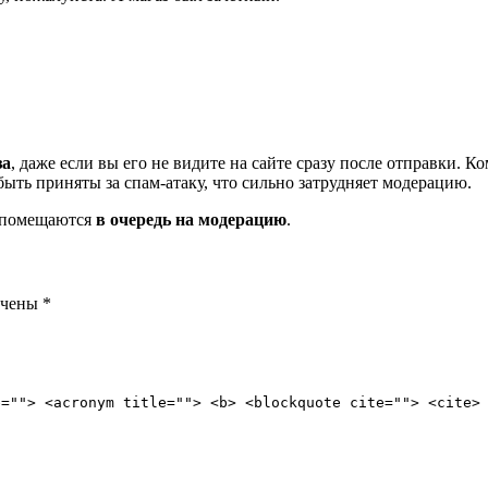
за
, даже если вы его не видите на сайте сразу после отправки. 
ть приняты за спам-атаку, что сильно затрудняет модерацию.
и помещаются
в очередь на модерацию
.
ечены
*
e=""> <acronym title=""> <b> <blockquote cite=""> <cite>