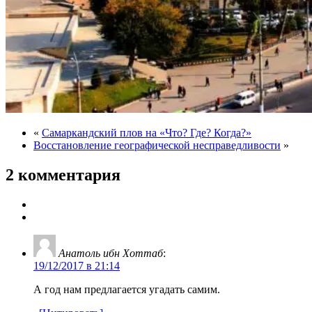
«
Самаркандский плов на «Что? Где? Когда?»
Восстановление географической несправедливости
»
2 комментария
Анатоль ибн Хоттаб
:
19/12/2017 в 21:14
А год нам предлагается угадать самим.