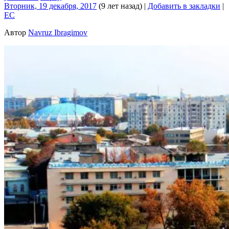
Вторник, 19 декабря, 2017
(9 лет назад)
|
Добавить в закладки
|
EC
Автор
Navruz Ibragimov