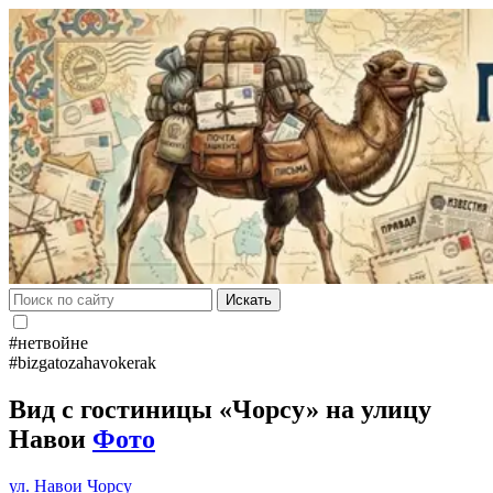
Искать
#нетвойне
#bizgatozahavokerak
Вид с гостиницы «Чорсу» на улицу
Навои
Фото
ул. Навои
Чорсу