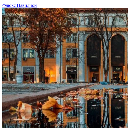
Флюкс Павилион