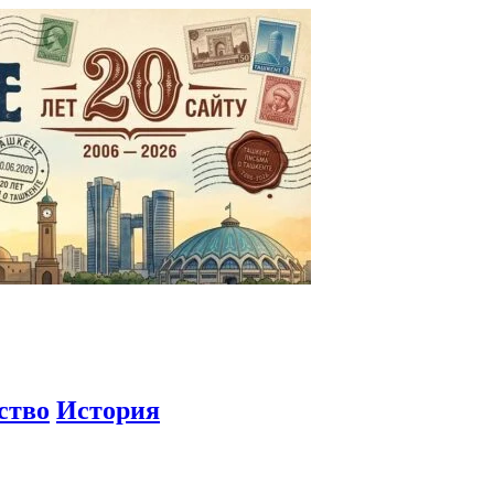
ство
История