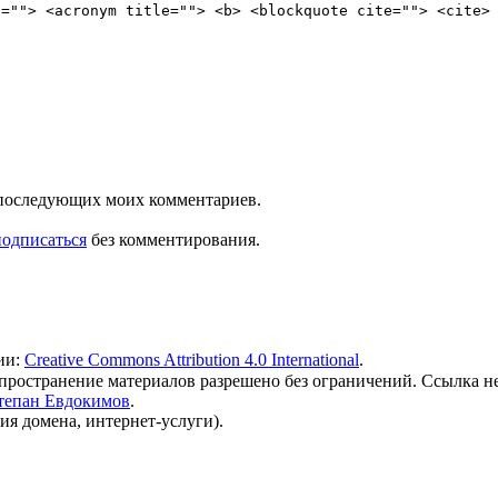
e=""> <acronym title=""> <b> <blockquote cite=""> <cite>
ля последующих моих комментариев.
подписаться
без комментирования.
ии:
Creative Commons Attribution 4.0 International
.
 распространение материалов разрешено без ограничений. Ссылка н
тепан Евдокимов
.
ия домена, интернет-услуги).