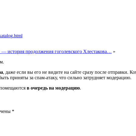
katalog.html
ты — история продолжения гоголевского Хлестакова…
»
м.
за
, даже если вы его не видите на сайте сразу после отправки. 
ть приняты за спам-атаку, что сильно затрудняет модерацию.
и помещаются
в очередь на модерацию
.
ечены
*