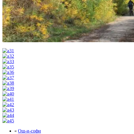
«
Ош-и-софи