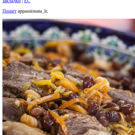
закладки
|
EC
Пишет
appassionata_lr.