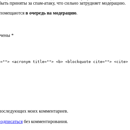
ть приняты за спам-атаку, что сильно затрудняет модерацию.
и помещаются
в очередь на модерацию
.
ечены
*
e=""> <acronym title=""> <b> <blockquote cite=""> <cite>
ля последующих моих комментариев.
подписаться
без комментирования.