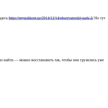
здесь
https://mytashkent.uz/2014/12/14/observatorskij-park-2/
Но тут
но найти — можно восстановить так, чтобы они грузились уже