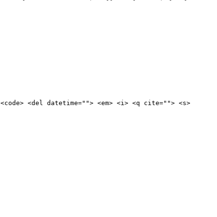
 <code> <del datetime=""> <em> <i> <q cite=""> <s>