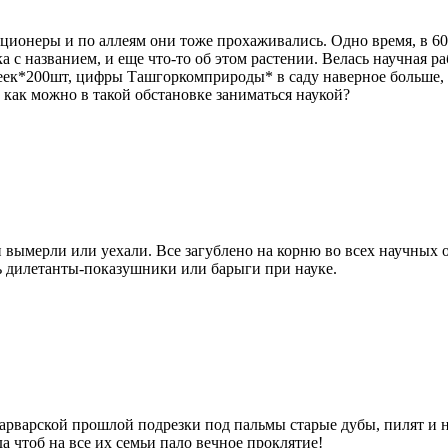
иционеры и по аллеям они тоже прохаживались. Одно время, в 6
 с названием, и еще что-то об этом растении. Велась научная р
ек*200шт, цифры Ташгоркомприроды* в саду наверное больше, че
 как можно в такой обстановке заниматься наукой?
и вымерли или уехали. Все загублено на корню во всех научных
ь дилетанты-показушники или барыги при науке.
 варварской прошлой подрезки под пальмы старые дубы, пилят 
а чтоб на все их семьи пало вечное проклятие!