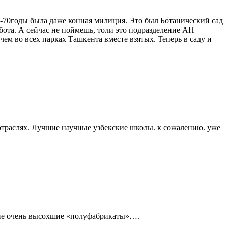
0-70годы была даже конная милиция. Это был Ботанический сад
абота. А сейчас не поймешь, толи это подразделение АН
м во всех парках Ташкента вместе взятых. Теперь в саду и
 отраслях. Лучшие научные узбекские школы. к сожалению. уже
и не очень высохшие «полуфабрикаты»….