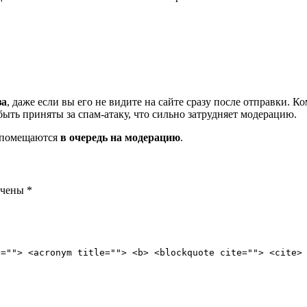
за
, даже если вы его не видите на сайте сразу после отправки. 
ть приняты за спам-атаку, что сильно затрудняет модерацию.
и помещаются
в очередь на модерацию
.
ечены
*
e=""> <acronym title=""> <b> <blockquote cite=""> <cite>