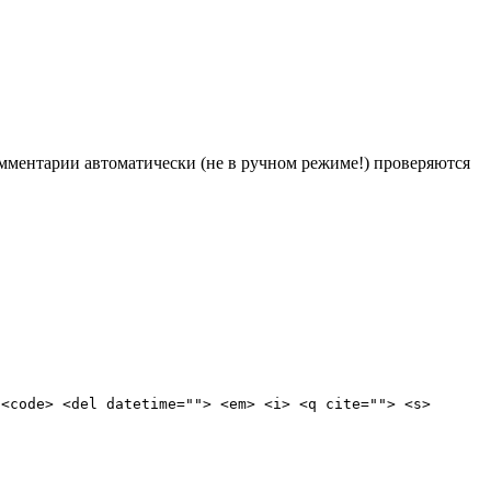
Комментарии автоматически (не в ручном режиме!) проверяются
 <code> <del datetime=""> <em> <i> <q cite=""> <s>