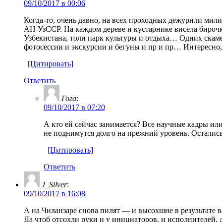
09/10/2017 в 00:06
Когда-то, очень давно, на всех проходных дежурили мил
АН УзССР. На каждом дереве и кустарнике висела бирочка
Узбекистана, толи парк культуры и отдыха… Одних скаме
фотосессии и экскурсии и бегуны и пр и пр… Интересно,
[Цитировать]
Ответить
Гога
:
09/10/2017 в 07:20
А кто ей сейчас занимается? Все научные кадры ил
не поднимутся долго на прежний уровень. Осталис
[Цитировать]
Ответить
J_Silver
:
09/10/2017 в 16:08
А на Чиланзаре снова пилят — и высохшие в результате
Да чтоб отсохли руки и у инициаторов, и исполнителей, д