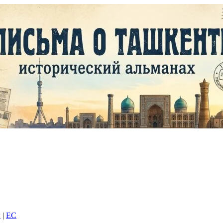
и
|
EC