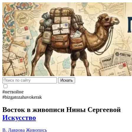
Искать
#нетвойне
#bizgatozahavokerak
Восток в живописи Нины Сергеевой
Искусство
В. Лаврова
Живопись