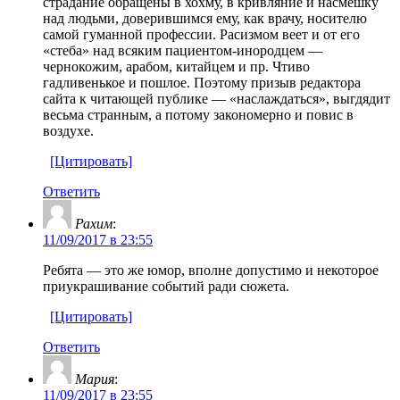
страдание обращены в хохму, в кривляние и насмешку
над людьми, доверившимся ему, как врачу, носителю
самой гуманной профессии. Расизмом веет и от его
«стеба» над всяким пациентом-инородцем —
чернокожим, арабом, китайцем и пр. Чтиво
гадливенькое и пошлое. Поэтому призыв редактора
сайта к читающей публике — «наслаждаться», выгдядит
весьма странным, а потому закономерно и повис в
воздухе.
[Цитировать]
Ответить
Рахим
:
11/09/2017 в 23:55
Ребята — это же юмор, вполне допустимо и некоторое
приукрашивание событий ради сюжета.
[Цитировать]
Ответить
Мария
:
11/09/2017 в 23:55