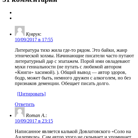
Куврук
:
10/09/2017 в 17:55
Литература тихо жила где-то рядом. Это байки, жанр
этнической хохмы. Начинающие писатели часто путают
литературный дар с эпатажем. Порой ими овладевают
муки гениальности (не путать с любимой автором
«Книги» хасимой). ). Общий вывод — автор здоров,
бодр, может быть, немного дружен с алкоголем, но без
признаков деменции. Обещает писать долго.
[Цитировать]
Ответить
Roman A.
:
10/09/2017 в 23:15
Написанное является калькой Довлатовского «Соло на
Андервуде». Сам автор этого не скрывает и упоминает