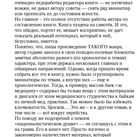
очевидно недоработка редактора книги — не натягивал
вожжи, не давал автору советы — снять ряд миниатюр
или прописать их до состояния ясности.
Но главное – это полное отсутствие работы автора по
составлению книги. Книга пущена на самотёк. И это,
что обидно, портит ее, мешает восприятию, не дает
показать реальный потенциал, который в ней,
безусловно, имеется.
Понятно, что, пиша произведение ТАКОГО жанра,
автор годами заносил в свои походно-полевые блокноты
заметки абсолютно разного (по хронологии и темам)
характера, при этом держась нескольких главных и
обширных направлений. Однако, когда пришло время
собрать все это в книгу, нужно было сгруппировать
миниатюры по темам, а внутри них — еще и
хронологически. Тогда, к примеру, массив баек «за
медицину» содержал бы только вещи с этим материалом
и двигался от хохм медицинского студенчества к байкам
из личной мед. практики. Так можно было бы избежать
клочковатости, бросков… Это же – и к другим темам, в
том числе — всё вокруг еврейства.
По поводу же подозрений о некоем
«националистическом душке» — не соглашусь с этим и
на грамм. Его в книге нет. Просто логично и
закономерно наличествует материал, который