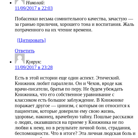
Николай
:
11/09/2017 в 22:03
Побасенки весьма сомнительного качества, зачастую —
за гранью приличия, хорошего тона и воспитания. Жаль
потраченного на их чтение времени.
[Цитировать]
Ответить
Куврук
:
11/09/2017 в 23:28
Есть в этой истории еще один аспект. Этический.
Книжник любит параллели. Он и Чехов, вроде как
врачи-писатели, братья по перу. Не будем убеждать
Книжника, что его собственное уравнивание с
классиком есть большое заблуждение. В Книжнике
поражает другое — цинизм, с которым он относится к
пациентам, которые доверили ему свою жизнь,
здоровье, наконец, врачебную тайну. Пошлые рассказки
о людях, оказавшихся на приеме у Книжника не по
любви к нему, но в результате личной боли, страдания,
беспомощности. Что в итоге? Эта личная людская боль и