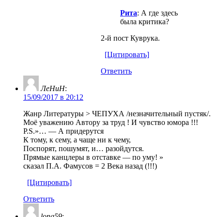
Рита
: А где здесь
была критика?
2-й пост Куврука.
[Цитировать]
Ответить
ЛеНиН
:
15/09/2017 в 20:12
Жанр Литературы > ЧЕПУХА /незначительный пустяк/.
Моё уважению Автору за труд ! И чувство юмора !!!
P.S.»… — А придерутся
К тому, к сему, а чаще ни к чему,
Поспорят, пошумят, и… разойдутся.
Прямые канцлеры в отставке — по уму! »
cказал П.А. Фамусов = 2 Века назад (!!!)
[Цитировать]
Ответить
long59
: