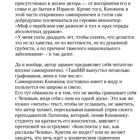
присутствовал в жизни автора — от восприятия его в
семье и до бытия в Израиле. Кроме того, Книжник в
этой части откровенно самоироничен и готов сам
добродушно посмеиваться на героями миниатюр:
«Миф о еврейском уме разносят в пух и прах отряды
абсолютных дураков».
«У меня ушло двадцать лет, чтобы понять, что делается
это не из хамства, не из жестокости, не из душевной
грубости, а по причине тяжелого национального
заболевания» – и так далее.
Да и вообще, автор заранее предъявляет себя читателю
вполне самоиронично: «ТашМИ выпустил несколько
графоманов, меня в том числе».
Самоиронию Книжник постоянно имеет в виду и
пользуется ею широко и смело.
Его тут обвинили и в том, что он якобы сравнивает себя
с Чеховым, видя себя с ним на одной доске. Это как же
нужно «читать» текст, чтобы не услышать, не заметить,
что автор хохмит, пересказывая наивный упрек своего
преподавателя Латипова, который, пеняя Книжнику-
студенту на краткость его конспектов, заявляет с
претензией на остроумие: «Конспекты у вас, как
рассказы Чехова». Критик не видит? или не желает
увидеть, что речь идет о хохмическом сравнении