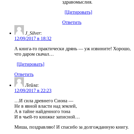
здравомыслия.
[Цитировать]
Ответить
J_Silver
:
12/09/2017 в 18:32
А книга-то практически дрянь — уж извините! Хорошо,
что даром скачал…
[Цитировать]
Ответить
Лейла
:
12/09/2017 в 22:23
…И сила древнего Сиона —
Не в явной власти над землей,
А в тайне найденного тона
И в чьей-то книжке записной…
Миша, поздравляю! И cпасибо за долгожданную книгу.