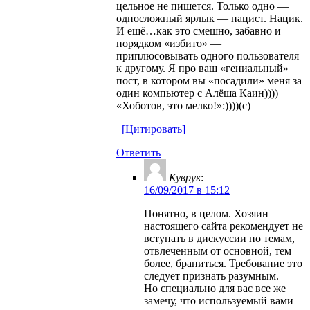
цельное не пишется. Только одно —
односложный ярлык — нацист. Нацик.
И ещё…как это смешно, забавно и
порядком «избито» —
приплюсовывать одного пользователя
к другому. Я про ваш «гениальный»
пост, в котором вы «посадили» меня за
один компьютер с Алёша Каин))))
«Хоботов, это мелко!»:))))(с)
[Цитировать]
Ответить
Куврук
:
16/09/2017 в 15:12
Понятно, в целом. Хозяин
настоящего сайта рекомендует не
вступать в дискуссии по темам,
отвлеченным от основной, тем
более, браниться. Требование это
следует признать разумным.
Но специально для вас все же
замечу, что используемый вами