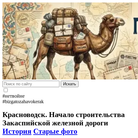
Искать
#нетвойне
#bizgatozahavokerak
Красноводск. Начало строительства
Закаспийской железной дороги
История
Старые фото