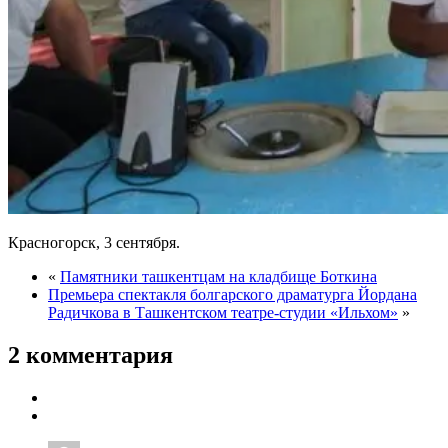
Красногорск, 3 сентября.
«
Памятники ташкентцам на кладбище Боткина
Премьера спектакля болгарского драматурга Йордана
Радичкова в Ташкентском театре-студии «Ильхом»
»
2 комментария