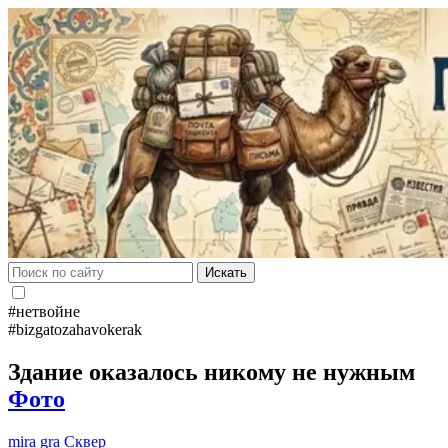
Искать
#нетвойне
#bizgatozahavokerak
Здание оказалось никому не нужным
Фото
mira gra
Сквер