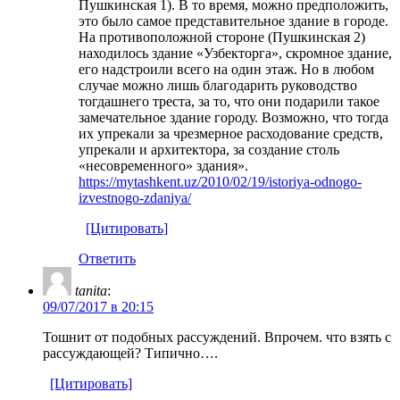
Пушкинская 1). В то время, можно предположить,
это было самое представительное здание в городе.
На противоположной стороне (Пушкинская 2)
находилось здание «Узбекторга», скромное здание,
его надстроили всего на один этаж. Но в любом
случае можно лишь благодарить руководство
тогдашнего треста, за то, что они подарили такое
замечательное здание городу. Возможно, что тогда
их упрекали за чрезмерное расходование средств,
упрекали и архитектора, за создание столь
«несовременного» здания».
https://mytashkent.uz/2010/02/19/istoriya-odnogo-
izvestnogo-zdaniya/
[Цитировать]
Ответить
tanita
:
09/07/2017 в 20:15
Тошнит от подобных рассуждений. Впрочем. что взять с
рассуждающей? Типично….
[Цитировать]