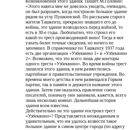
возникновения этого здания. Пишет М.Головин:
«Этого навеса мне не довелось увидеть, очевидно,
он был разрушен, когда построили большое здание
рядом на углу Пушкинской. По рассказам старого
жителя Ташкента, прекрасно знавшего его до
войны, это здание возводилось перед войной, то
есть в 30-е годы. Любопытно, что строил его
какой-то трест производивший вино! Тогда я мог
узнать более точные сведения, но ничего не
запомнил. В справочнике по Ташкенту 1937 года
есть две организации «Узбеквино 1» и «Узбеквино
2». Возможно, что это всего лишь две конторы
одного треста «Узбеквино». Во время войны трест
лишился этого здания, в нем разместились
партийные и правительственные учреждения. Во
времена моего детства в нем размещался Горком
партии, так в памяти и держится название этого
здания. Затем там оказалось правление союза
писателей, поначалу они занимали, кажется, всего
лишь несколько комнат. Дальнейшая история
здания всем известна.
Действительно ли это здание построил трест
«Узбеквино»? Представляется неожиданным и
удивительным, что им удалось возвести такое
большое здание в самом центре города (по адресу