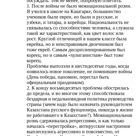
обсуждать. Тем не менее, попробую ответить.
1. После войны не было межнациональной розни.
Я учился в школе на Кашгарке, большинство
учеников были евреи, но были и русские, и
узбеки, и татары, и корейцы. Национальность не
связывалась со способностями человека, а служила
такой же характеристикой, как цвет волос или
рост. Круглой отличницей в нашем классе была
еврейка, но и неисправимым двоечником был
тоже еврей. Самым дисциплинированным был
кореец, но и самым «хулиганистым» был тоже
кореец.
Проблемы выползли в шестидесятые годы, когда
появилось новое поколение, не помнившее войны
(День победы, напомню, перестал быть
официальным праздником).
2. К концу восьмидесятых проблема обострилась
до предела, и во многом этому способствовала
бездарная и недальновидная политика руководства
страны (зачем надо было назначать руководителем
Казахстана русского фунционера, никогда в жизни
не работавшего в Казахстане?). Межнациональная
рознь сдерживалась репрессиями, и как только
началась «перестройка», антирусские настроения
выплеснулись агрессивно и повсеместно, от