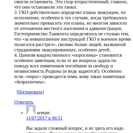
смогли остановить. Это спор второстепенный, главное,
что они остановили эти танки.
3. ГКО действительно определял планы эвакуации, но
исполнение, особенно в тех случаях, когда требовалось
значительно превысить эти планы, во многом зависело
от отношения местного населения и администрации.
Гостеприимство Ташкента определялось не столько тем,
что «за невыполнение инструкций ГКО в военное время
полагался расстрел», сколько болью людей, вызванной
страданиями эвакуированных, особенно детей.
4. Цинизм кощунственного «опросника» становится
особенно заметным, если те же вопросы задать по
поводу всех памятников погибшим за свободу и
независимость Родины (и ведь задаются!). Особенно
если «опрос» проводится теми, кому такие памятники
«безразличны».
[Цитировать]
Ответить
urman
:
11/07/2017 в 06:51
Вы задали сложный вопрос, и не здесь его надо