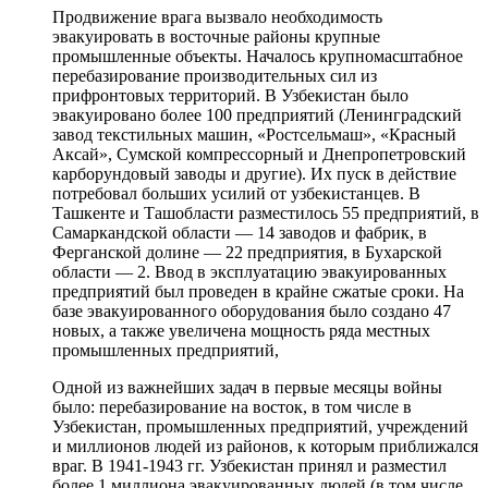
Продвижение врага вызвало необходимость
эвакуировать в восточные районы крупные
промышленные объекты. Началось крупномасштабное
перебазирование производительных сил из
прифронтовых территорий. В Узбекистан было
эвакуировано более 100 предприятий (Ленинградский
завод текстильных машин, «Ростсельмаш», «Красный
Аксай», Сумской компрессорный и Днепропетровский
карборундовый заводы и другие). Их пуск в действие
потребовал больших усилий от узбекистанцев. В
Ташкенте и Ташобласти разместилось 55 предприятий, в
Самаркандской области — 14 заводов и фабрик, в
Ферганской долине — 22 предприятия, в Бухарской
области — 2. Ввод в эксплуатацию эвакуированных
предприятий был проведен в крайне сжатые сроки. На
базе эвакуированного оборудования было создано 47
новых, а также увеличена мощность ряда местных
промышленных предприятий,
Одной из важнейших задач в первые месяцы войны
было: перебазирование на восток, в том числе в
Узбекистан, промышленных предприятий, учреждений
и миллионов людей из районов, к которым приближался
враг. В 1941-1943 гг. Узбекистан принял и разместил
более 1 миллиона эвакуированных людей (в том числе