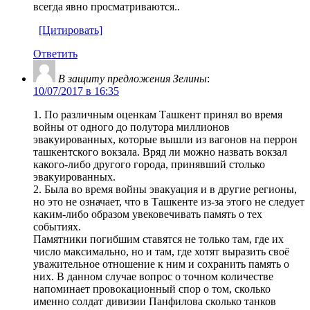
всегда явно просматриваются..
[Цитировать]
Ответить
В защиту предложения Зелины
:
10/07/2017 в 16:35
1. По различным оценкам Ташкент принял во время
войны от одного до полутора миллионов
эвакуированных, которые вышли из вагонов на перрон
ташкентского вокзала. Вряд ли можно назвать вокзал
какого-либо другого города, принявший столько
эвакуированных.
2. Была во время войны эвакуация и в другие регионы,
но это не означает, что в Ташкенте из-за этого не следует
каким-либо образом увековечивать память о тех
событиях.
Памятники погибшим ставятся не только там, где их
число максимально, но и там, где хотят выразить своё
уважительное отношение к ним и сохранить память о
них. В данном случае вопрос о точном количестве
напоминает провокационный спор о том, сколько
именно солдат дивизии Панфилова сколько танков