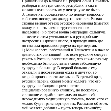
Прибалтики до Кавказа и Средней Азии. Начались
разборки и внутри самих республик, а сил и
желания купировать их у центра уже не было.
3. Теперь непосредственно по поводу вопроса о
событиях последних двадцати пяти лет. Развал
страны вызвал отъезд русского населения (имеется
ввиду так называемое «русскоязычное»
население), но потом волна эмиграции схлынула,
а вместе с этим уменьшились и русофобские
настроения. Причин много, я приведу лишь две,
но сначала проиллюстрирую их примерами.
1) Мой коллега, работавший в Ташкенте и в начале
девяностых считавший, что всем русским следует
уехать в Россию, рассказал мне, что как-то раз ему
необходимо было доставить свою заболевшую
супругу в больницу. В первой больнице ему
отказали и посоветовали ехать в другую, во
второй произошло то же самое. В третьей врач,
русский парень, сказал моему коллеге, что его
супругу необходимо срочно везти в
специализированную клинику, но поскольку
состояние ее крайне тяжелое, он окажет ей
необходимую медицинскую помощь, после чего ее
можно будет транспортировать. Рассказав об этом,
мой коллега добавил – пусть теперь кто-нибудь