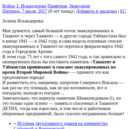
Война
З. Искандерова
Памятник
Эвакуация
Пятница, 7 июля, 2017
(9 лет назад)
|
Добавить в закладки
|
EC
Зелина Искандерова:
Мне думается, самый большой поток эвакуированных в
Ташкент и через Ташкент — в другие города Узбекистана был
в конце 1941 — в 1942 году, я сама видела огромные списки
эвакуированных в Ташкент по переписи февраля-марта 1942
года в Городском Архиве.
В этом году 75 лет с того самого 1942 года, и так правильно и
своевременно было бы поставить памятник «
Ташкент и
Узбекистан принимают и спасают эвакуированных во
время Второй Мировой Войны
» — примите это как
предложение народа!
И разместить его, например, напротив Северного Вокзала —
как раз на эту площадь, как не раз вспоминали, все и
попадали, выходя из поездов…
Замечательно, что вернули памятник Шамахмудовым (!), но
это только один аспект — память о спасенных в Ташкенте
ДЕТЯХ, тогда как взрослых, в том числе и работников
оборонных предприятий, было спасено несравненно больше!
«
История двухэтажного здания на перекрёстке
Соборной и Романовской