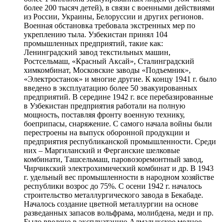
более 200 тысяч детей), в связи с военными действиями
из России, Украины, Белоруссии и других регионов.
Военная обстановка требовала экстренных мер по
укреплению тыла. Узбекистан принял 104
промышленных предприятий, такие как:
Ленинградский завод текстильных машин,
Ростсельмаш, «Красный Аксай», Сталинградский
химкомбинат, Московские заводы «Подъемник»,
«Электростанок» и многие другие. К концу 1941 г. было
введено в эксплуатацию более 50 эвакуированных
предприятий. В середине 1942 г. все перебазированные
в Узбекистан предприятия работали на полную
мощность, поставляя фронту военную технику,
боеприпасы, снаряжение. С самого начала войны были
перестроены на выпуск оборонной продукции и
предприятия республиканской промышленности. Среди
них – Маргиланский и Ферганские шелковые
комбинати, Ташсельмаш, паровозоремонтный завод,
Чирчикский электрохимический комбинат и др. В 1943
г. удельный вес промышленности в народном хозяйстве
республики возрос до 75%. С осени 1942 г. началось
строительство металлургического завода в Бекабаде.
Началось создание цветной металлургии на основе
разведанных запасов вольфрама, молибдена, меди и пр.
Было введено в эксплуатацию Алмалыкское медное