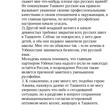
скажет мне что-нибудь плохое про русских врачей!
Не покинувшие Ташкент русские как правило
вызывают уважение своими профессиональными
качествами и своим отношением к окружающим, и
это главная причина, по которой русофобские
настроения начали угасать.
2) Другой мой младший коллега в начале
девяностых требовал закрытия всех русских школ
в Ташкенте. Сейчас он повзрослел, у него двое
детей, и оба они недавно закончили русские
школы. Мне это он объяснил так – если хочешь в
Узбекистане заниматься бизнесом, учи русский
язык.
Молодежь начала понимать, что главным
партнером Узбекистана надолго (если не навсегда)
остаётся Россия, и возрождение России также
является причиной заметного уменьшения
русофобии.
3. К сожалению, я уже много лет, подобно герою
Ажаева, нахожусь далеко от Ташкента и не могу
уверенно сказать что-либо о сегодняшней
ситуации, но я разделяю в вопросе сохранения
межнационального согласия осторожный
оптимизм моих коллег, живущих в Ташкенте.