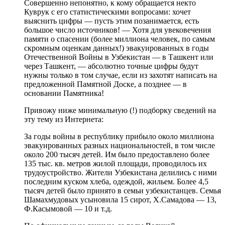
Совершенно непонятно, к кому обращается некто
Куврук с его статистическими вопросами: хочет
выяснить цифры — пусть этим позанимается, есть
большое число источников! — Хотя для увековечения
памяти о спасении (более миллиона человек, по самым
скромным оценкам данных!) эвакуированных в годы
Отечественной Войны в Узбекистан — в Ташкент или
через Ташкент, — абсолютно точные цифры будут
нужны только в том случае, если из захотят написать на
предложенной Памятной Доске, а позднее — в
основании Памятника!
Привожу ниже минимальную (!) подборку сведений на
эту тему из Интернета:
За годы войны в республику прибыло около миллиона
эвакуированных разных национальностей, в том числе
около 200 тысяч детей. Им было предоставлено более
135 тыс. кв. метров жилой площади, проводилось их
трудоустройство. Жители Узбекистана делились с ними
последним куском хлеба, одеждой, жильем. Более 4,5
тысяч детей было принято в семьи узбекистанцев. Семья
Шамахмудовых усыновила 15 сирот, Х.Самадова — 13,
Ф.Касымовой — 10 и т.д.