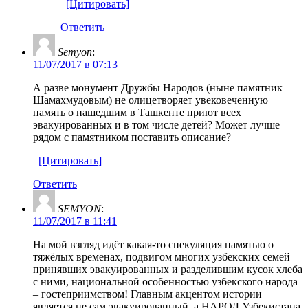
[Цитировать]
Ответить
Semyon
:
11/07/2017 в 07:13
А разве монумент Дружбы Народов (ныне памятник
Шамахмудовым) не олицетворяет увековеченную
память о нашедшим в Ташкенте приют всех
эвакуированных и в том числе детей? Может лучше
рядом с памятником поставить описание?
[Цитировать]
Ответить
SEMYON
:
11/07/2017 в 11:41
На мой взгляд идёт какая-то спекуляция памятью о
тяжёлых временах, подвигом многих узбекских семей
принявших эвакуированных и разделившим кусок хлеба
с ними, национальной особенностью узбекского народа
– гостеприимством! Главным акцентом истории
является не сам эвакуированный, а НАРОД Узбекистана