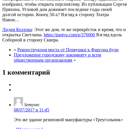
изобразил, чтобы открыть перспективу. Из публикации Сергея
Пряхина. Угловой дом доживает последние годы своей
долгой истории. Конец 50-х? Взгляд в сторону Театра
Навои…
Лидия Козлова
: Этот же дом, те же перекрёсток и время, что и
открытка Светланы.
https://pastvu.com/p/376000
Взгляд вдоль
Соборной в сторону Сквера.
«
Реконструкция моста от Первушки к Фаргона йули
Предложение городскому хокимияту и всем
общественным организациям
»
1 комментарий
Semyon
:
08/07/2017 в 11:45
Это же здание резиновой мануфактуры «Треугольник»