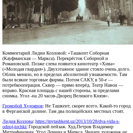
Комментарий Лидии Козловой: «Ташкент Соборная
(Кауфманская — Маркса). Перекрёсток Соборной и
Романовской. Позже слева появится кинотеатр «Хива»
(«Молодая гвардия»). Двухэтажное здание стояло очень долго.
Облик меняло, но в пределах абсолютной узнаваемости. Там
были всякие торговые фирмы. Потом САКУ, в 50-е —
потребкооперация. Сквер — прямо вперёд. Театр Навои —
вправо. Красная площадь с нашей стороны, за пределами
снимка. Угол -на 20 часов-Дворец Великого Князя».
Громобой Худояров
: Не Ташкент, скорее всего. Какой-то город
в Ферганской долине. Там два полицейских местных стоят.
Лидия Козлова
:
https://mytashkent.uz/2013/10/28/dva-vida-s-
odnoj-tochki/
Городской пейзаж. Худ.Петров Владимир
Митрофанович. Угол Ленина и Маркса. Чинару художник не