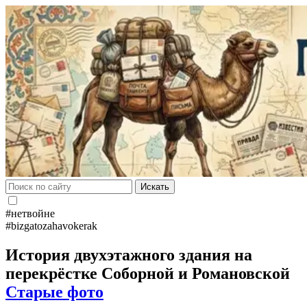
Искать
#нетвойне
#bizgatozahavokerak
История двухэтажного здания на
перекрёстке Соборной и Романовской
Старые фото