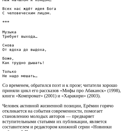
Всех нас ждёт идея Бога

***
Музыка

Требует выхода…

Снова

От вдоха до выдоха,

Боже,

Как трудно дышать!

Только

Со временем, обратился поэт и к прозе; читатели хорошо
приняли цикл его рассказов «Мифы про Абаканск» (1998),
книги «Компромат» (2001) и «Харакири» (2003).
Человек активной жизненной позиции, Ерёмин горячо
откликается на события современности, помогает
становлению молодых авторов — предваряет
вступительными статьями их публикации, является
составителем и редактором книжной серии «Новинки