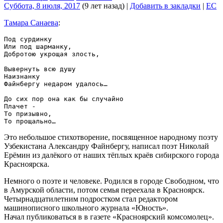
Суббота, 8 июля, 2017
(9 лет назад)
|
Добавить в закладки
|
EC
Тамара Санаева
:
Под сурдинку

Или под шарманку,

Добротою укрощая злость,

Вывернуть всю душу

Наизнанку

Файнбергу недаром удалось…

До сих пор она как бы случайно

Плачет -

То призывно,

Это небольшое стихотворение, посвященное народному поэту
Узбекистана Александру Файнбергу, написал поэт Николай
Ерёмин из далёкого от наших тёплых краёв сибирского города
Красноярска.
Немного о поэте и человеке. Родился в городе Свободном, что
в Амурской области, потом семья переехала в Красноярск.
Четырнадцатилетним подростком стал редактором
машинописного школьного журнала «Юность».
Начал публиковаться в в газете «Красноярский комсомолец».