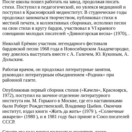
После школы пошел работать на завод, продолжая писать
стихи. Поступил в педагогический, но увлекся медициной и
поступил в Красноярский мединститут. В студенческие годы
продолжал заниматься творчеством, публиковал стихи в
местной печати, в коллективных сборниках, исполнял песни
на свои стихи в кругу бардов, участвовал в VI краевого
совещании молодых писателей «Дивногорская весна» (1970), .
Николай Ерёмин участник легендарного фестиваля
бардовской песни 1968 года в Новосибирском Академгородке,
ему довелось выступать вместе с А. Галичем, Ю. Кукиным, А.
Дольским.
Работая врачом, он продолжал литературные занятия,
руководил литературным объединением «Родник» при
районной газете.
Опубликовав первый сборник стихов («Качели», Красноярск,
1972), поступил на заочное отделение литературного
института им. М. Горького в Москве, где его наставниками
были Роберт Рождественский, Владимир Цыбин. Окончив
институт, издал книги «Жить да жить» (1979 ), «Солнечные
акварели» (1980 ), и в 1981 году был принят в Союз писателей
СССР.
Спустя два года решил полностью посвятить жизнь