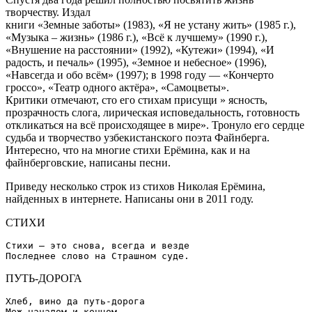
творчеству. Издал
книги «Земные заботы» (1983), «Я не устану жить» (1985 г.),
«Музыка – жизнь» (1986 г.), «Всё к лучшему» (1990 г.),
«Внушение на расстоянии» (1992), «Кутежи» (1994), «И
радость, и печаль» (1995), «Земное и небесное» (1996),
«Навсегда и обо всём» (1997); в 1998 году — «Кончерто
гроссо», «Театр одного актёра», «Самоцветы».
Критики отмечают, сто его стихам присущи » ясность,
прозрачность слога, лирическая исповедальность, готовность
откликаться на всё происходящее в мире». Тронуло его сердце
судьба и творчество узбекистанского поэта Файнберга.
Интересно, что на многие стихи Ерёмина, как и на
файнберговские, написаны песни.
Приведу несколько строк из стихов Николая Ерёмина,
найденных в интернете. Написаны они в 2011 году.
СТИХИ
Стихи – это снова, всегда и везде

ПУТЬ-ДОРОГА
Хлеб, вино да путь-дорога

Меж началом и концом…
