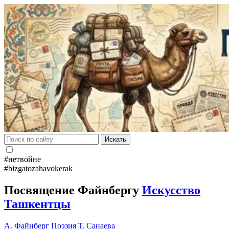
Искать
#нетвойне
#bizgatozahavokerak
Посвящение Файнбергу
Искусство
Ташкентцы
А. Файнберг
Поэзия
Т. Санаева