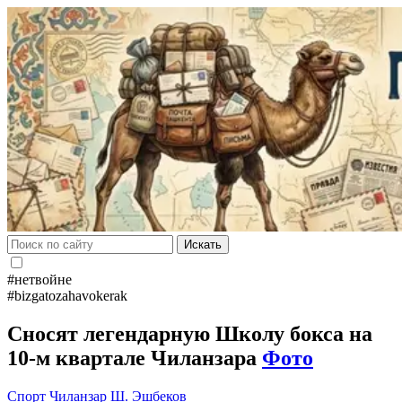
Искать
#нетвойне
#bizgatozahavokerak
Сносят легендарную Школу бокса на
10-м квартале Чиланзара
Фото
Спорт
Чиланзар
Ш. Эшбеков