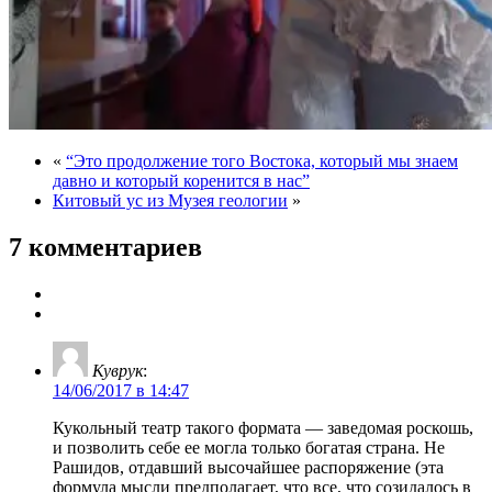
«
“Это продолжение того Востока, который мы знаем
давно и который коренится в нас”
Китовый ус из Музея геологии
»
7 комментариев
Куврук
:
14/06/2017 в 14:47
Кукольный театр такого формата — заведомая роскошь,
и позволить себе ее могла только богатая страна. Не
Рашидов, отдавший высочайшее распоряжение (эта
формула мысли предполагает, что все, что созидалось в