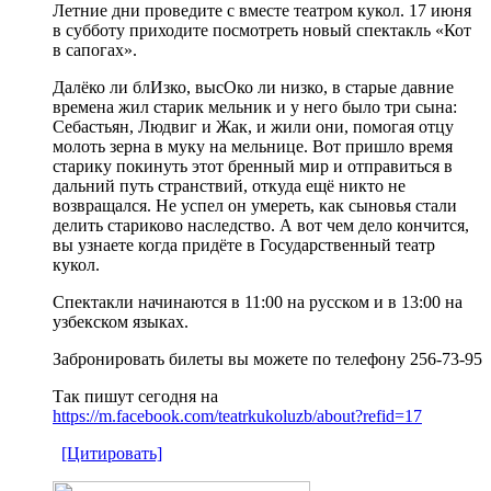
Летние дни проведите с вместе театром кукол. 17 июня
в субботу приходите посмотреть новый спектакль «Кот
в сапогах».
Далёко ли блИзко, высОко ли низко, в старые давние
времена жил старик мельник и у него было три сына:
Себастьян, Людвиг и Жак, и жили они, помогая отцу
молоть зерна в муку на мельнице. Вот пришло время
старику покинуть этот бренный мир и отправиться в
дальний путь странствий, откуда ещё никто не
возвращался. Не успел он умереть, как сыновья стали
делить стариково наследство. А вот чем дело кончится,
вы узнаете когда придёте в Государственный театр
кукол.
Спектакли начинаются в 11:00 на русском и в 13:00 на
узбекском языках.
Забронировать билеты вы можете по телефону 256-73-95
Так пишут сегодня на
https://m.facebook.com/teatrkukoluzb/about?refid=17
[Цитировать]