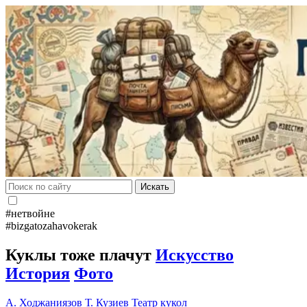
Искать
#нетвойне
#bizgatozahavokerak
Куклы тоже плачут
Искусство
История
Фото
А. Ходжаниязов
Т. Кузиев
Театр кукол