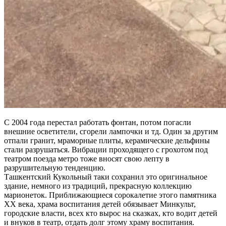
С 2004 года перестал работать фонтан, потом погасли
внешние осветители, сгорели лампочки и тд. Один за другим
отпали гранит, мраморные плиты, керамические дельфины
стали разрушаться. Вибрации проходящего с грохотом под
театром поезда метро тоже вносят свою лепту в
разрушительную тенденцию.
Ташкентский Кукольный таки сохранил это оригинальное
здание, немного из традиций, прекрасную коллекцию
марионеток. Приближающиеся сорокалетие этого памятника
ХХ века, храма воспитания детей обязывает Минкульт,
городские власти, всех кто вырос на сказках, кто водит детей
и внуков в театр, отдать долг этому храму воспитания.