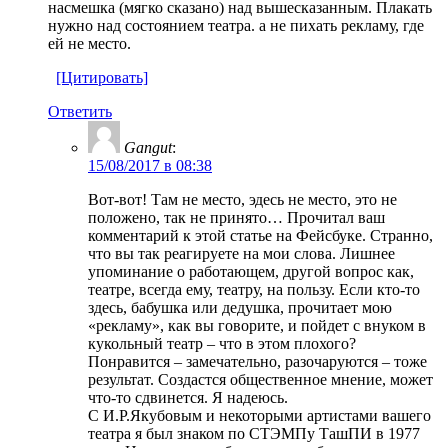
насмешка (мягко сказано) над вышесказанным. Плакать
нужно над состоянием театра. а не пихать рекламу, где
ей не место.
[Цитировать]
Ответить
Gangut
:
15/08/2017 в 08:38
Вот-вот! Там не место, эдесь не место, это не
положено, так не принято… Прочитал ваш
комментарий к этой статье на Фейсбуке. Странно,
что вы так реагируете на мои слова. Лишнее
упоминание о работающем, другой вопрос как,
театре, всегда ему, театру, на пользу. Если кто-то
здесь, бабушка или дедушка, прочитает мою
«рекламу», как вы говорите, и пойдет с внуком в
кукольный театр – что в этом плохого?
Понравится – замечательно, разочаруются – тоже
результат. Создастся общественное мнение, может
что-то сдвинется. Я надеюсь.
С И.Р.Якубовым и некоторыми артистами вашего
театра я был знаком по СТЭМПу ТашПИ в 1977