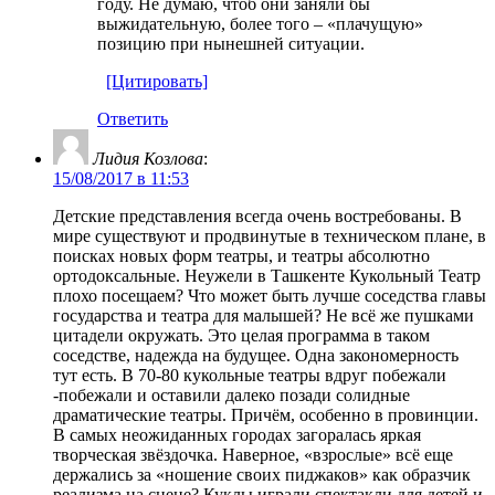
году. Не думаю, чтоб они заняли бы
выжидательную, более того – «плачущую»
позицию при нынешней ситуации.
[Цитировать]
Ответить
Лидия Козлова
:
15/08/2017 в 11:53
Детские представления всегда очень востребованы. В
мире существуют и продвинутые в техническом плане, в
поисках новых форм театры, и театры абсолютно
ортодоксальные. Неужели в Ташкенте Кукольный Театр
плохо посещаем? Что может быть лучше соседства главы
государства и театра для малышей? Не всё же пушками
цитадели окружать. Это целая программа в таком
соседстве, надежда на будущее. Одна закономерность
тут есть. В 70-80 кукольные театры вдруг побежали
-побежали и оставили далеко позади солидные
драматические театры. Причём, особенно в провинции.
В самых неожиданных городах загоралась яркая
творческая звёздочка. Наверное, «взрослые» всё еще
держались за «ношение своих пиджаков» как образчик
реализма на сцене? Куклы играли спектакли для детей и