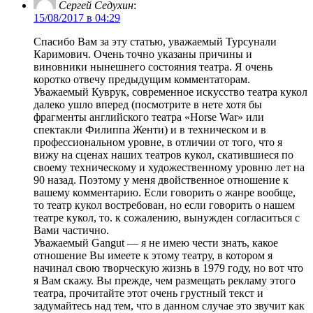
Сергей Седухин
:
15/08/2017 в 04:29
Спасибо Вам за эту статью, уважаемый Турсунали
Каримович. Очень точно указаны причины и
виновники нынешнего состояния театра. Я очень
коротко отвечу предыдущим комментаторам.
Уважаемый Куврук, современное искусство театра кукол
далеко ушло вперед (посмотрите в нете хотя бы
фрагменты английского театра «Horse War» или
спектакли Филиппа Женти) и в техническом и в
профессиональном уровне, в отличии от того, что я
вижу на сценах наших театров кукол, скатившиеся по
своему техническому и художественному уровню лет на
90 назад. Поэтому у меня двойственное отношение к
вашему комментарию. Если говорить о жанре вообще,
то театр кукол востребован, но если говорить о нашем
театре кукол, то. к сожалению, вынужден согласиться с
Вами частично.
Уважаемый Gangut — я не имею чести знать, какое
отношение Вы имеете к этому театру, в котором я
начинал свою творческую жизнь в 1979 году, но вот что
я Вам скажу. Вы прежде, чем размещать рекламу этого
театра, прочитайте этот очень грустный текст и
задумайтесь над тем, что в данном случае это звучит как