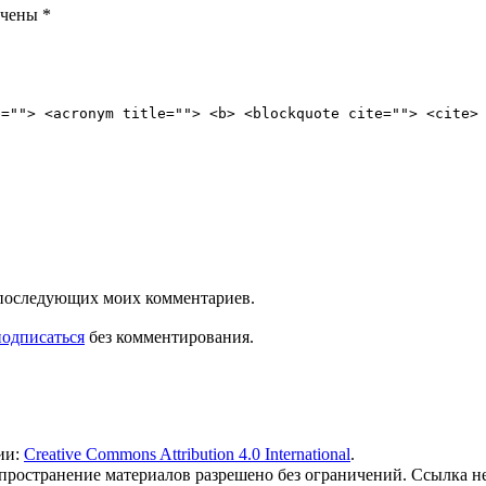
ечены
*
e=""> <acronym title=""> <b> <blockquote cite=""> <cite>
ля последующих моих комментариев.
подписаться
без комментирования.
ии:
Creative Commons Attribution 4.0 International
.
 распространение материалов разрешено без ограничений. Ссылка н