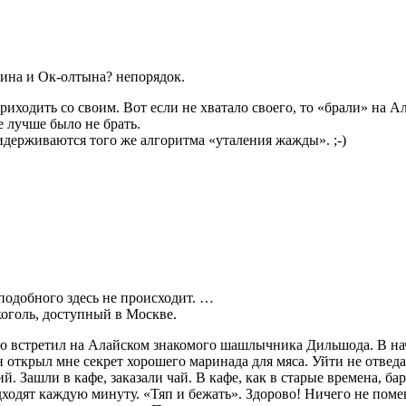
ина и Ок-олтына? непорядок.
ходить со своим. Вот если не хватало своего, то «брали» на Ал
 лучше было не брать.
идерживаются того же алгоритма «уталения жажды». ;-)
подобного здесь не происходит. …
коголь, доступный в Москве.
о встретил на Алайском знакомого шашлычника Дильшода. В нача
открыл мне секрет хорошего маринада для мяса. Уйти не отведа
й. Зашли в кафе, заказали чай. В кафе, как в старые времена, ба
ходят каждую минуту. «Тяп и бежать». Здорово! Ничего не поме