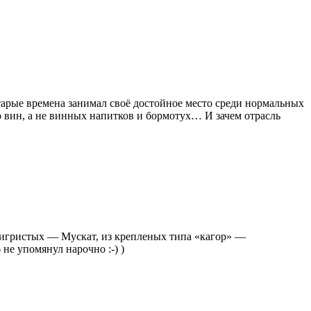
арые времена занимал своё достойное место среди нормальных
 вин, а не винных напитков и бормотух… И зачем отрасль
з игристых — Мускат, из крепленых типа «кагор» —
не упомянул нарочно :-) )