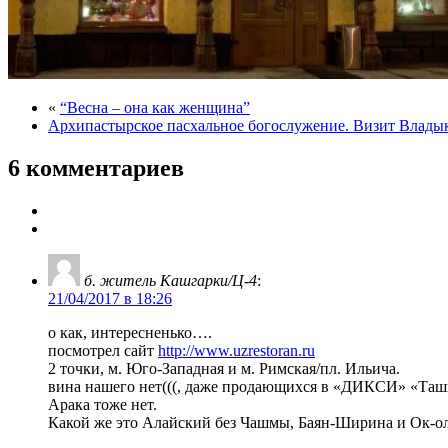
«
“Весна – она как женщина”
Архипастырское пасхальное богослужение. Визит Влады
6 комментариев
б. житель Кашгарки/Ц-4
:
21/04/2017 в 18:26
о как, интересненько….
посмотрел сайт
http://www.uzrestoran.ru
2 точки, м. Юго-Западная и м. Римская/пл. Ильича.
вина нашего нет(((, даже продающихся в «ДИКСИ» «Ташк
Арака тоже нет.
Какой же это Алайский без Чашмы, Баян-Ширина и Ок-о