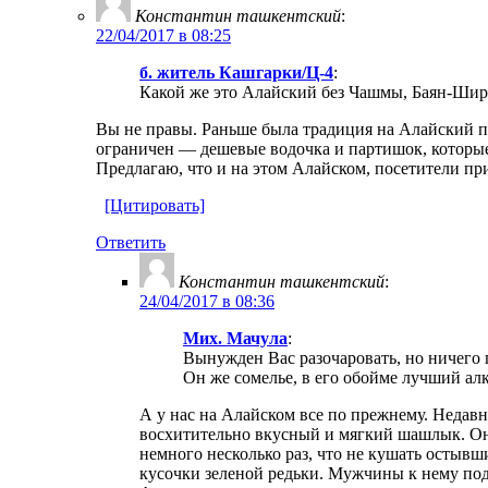
Константин ташкентский
:
22/04/2017 в 08:25
б. житель Кашгарки/Ц-4
:
Какой же это Алайский без Чашмы, Баян-Шир
Вы не правы. Раньше была традиция на Алайский при
ограничен — дешевые водочка и партишок, которые
Предлагаю, что и на этом Алайском, посетители пр
[Цитировать]
Ответить
Константин ташкентский
:
24/04/2017 в 08:36
Мих. Мачула
:
Вынужден Вас разочаровать, но ничего 
Он же сомелье, в его обойме лучший ал
А у нас на Алайском все по прежнему. Недавн
восхитительно вкусный и мягкий шашлык. Он 
немного несколько раз, что не кушать остывши
кусочки зеленой редьки. Мужчины к нему под