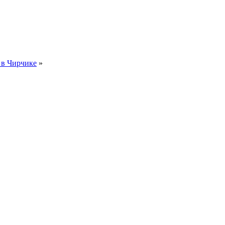
 в Чирчике
»