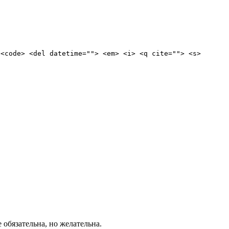
 <code> <del datetime=""> <em> <i> <q cite=""> <s>
е обязательна, но желательна.