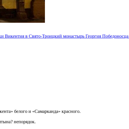
ки Викентия в Свято-Троицкий монастырь Георгия Победоносца
ента» белого и «Самарканда» красного.
лтына? непорядок.