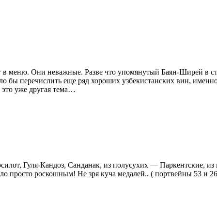
 в меню. Они неважные. Разве что упомянутый Баян-Ширей в ст
ло бы перечислить еще ряд хороших узбекистанских вин, именно
 это уже другая тема…
силот, Гуля-Кандоз, Санданак, из полусухих — Паркентские, и
о просто роскошным! Не зря куча медалей.. ( портвейны 53 и 26 