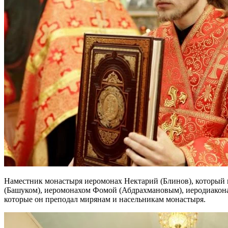
Наместник монастыря иеромонах Нектарий (Блинов), который 
(Башуком), иеромонахом Фомой (Абдрахмановым), иеродиакона
которые он преподал мирянам и насельникам монастыря.