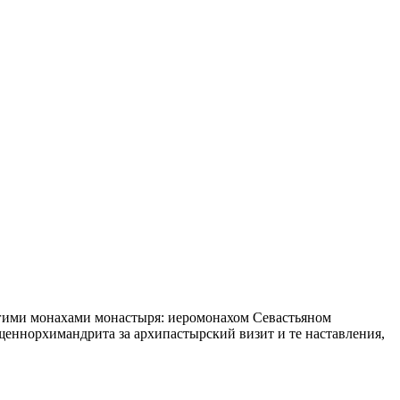
угими монахами монастыря: иеромонахом Севастьяном
еннорхимандрита за архипастырский визит и те наставления,