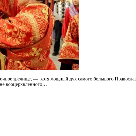
асочное зрелище, — хотя мощный дух самого большого Православ
а не вооцерквленного…