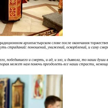
традиционном архипастырском слове после окончания торжестве
уть страданий: поношений, унижений, оскорблений, и саму смер
го, победившего и смерть, и ад, и зло, и дьявола, то наши ду
оторая может нам помочь преодолеть все наши страсти, немощи