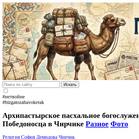
Искать
#нетвойне
#bizgatozahavokerak
Архипастырское пасхальное богослуже
Победоносца в Чирчике
Разное
Фото
Религия
София Демидова
Чирчик