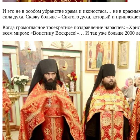
И это не в особом убранстве храма и иконостаса… не в красн
сила духа. Скажу больше – Святого духа, который и привлекае
Когда громогласное троекратное поздравление нараспев: «Хрис
всем миром: «Воистину Воскресе!»… И так уже больше 2000 л