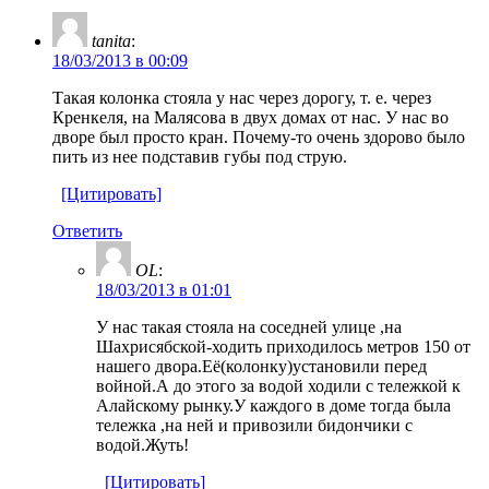
tanita
:
18/03/2013 в 00:09
Такая колонка стояла у нас через дорогу, т. е. через
Кренкеля, на Малясова в двух домах от нас. У нас во
дворе был просто кран. Почему-то очень здорово было
пить из нее подставив губы под струю.
[Цитировать]
Ответить
OL
:
18/03/2013 в 01:01
У нас такая стояла на соседней улице ,на
Шахрисябской-ходить приходилось метров 150 от
нашего двора.Её(колонку)установили перед
войной.А до этого за водой ходили с тележкой к
Алайскому рынку.У каждого в доме тогда была
тележка ,на ней и привозили бидончики с
водой.Жуть!
[Цитировать]