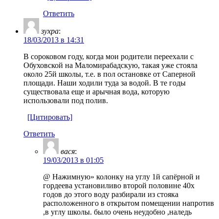
Ответить
зухра
:
18/03/2013 в 14:31
В сороковом году, когда мои родители переехали с
Обуховской на Маломирабадскую, такая уже стояла
около 25й школы, т.е. в пол остановке от Саперной
площади. Наши ходили туда за водой. В те годы
существовала еще и арычная вода, которую
использовали под полив.
[Цитировать]
Ответить
вася
:
19/03/2013 в 01:05
@ Нажимную» колонку на углу 1й сапёрной и
гордеева установиливо второй половине 40х
годов до этого воду разбирали из стояка
расположенного в открытом помещении напротив
,в углу школы. было очень неудобно ,наледь