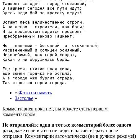
Ташкент сегодня — город стоязыкий,

В Ташкент сегодня все пути идут:

Здесь люди бой за красоту ведут!

Встают леса величественно строги,

А на лесах — строители, как боги;

И за проспектом видится проспект —

Преображенный заново Ташкент.

Не  глиняный — бетонный  и  стеклянный,

Расцвеченный и солнцем осиянный,

Неколебимый, как герой-солдат,

Какая б ни обрушилась беда…

Еще гремит стихии злая сила,

Еще земли горячка не остыла,

А в городе уже бурлит страда,

«
Фото на память
Застолье
»
Комментариев пока нет, вы можете стать первым
комментатором.
Не отправляйте один и тот же комментарий более одного
раза
, даже если вы его не видите на сайте сразу после
отправки. Комментарии автоматически (не в ручном режиме!)