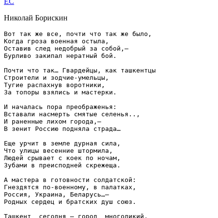
EC
Николай Борискин
Вот так же все, почти что так же было,

Когда гроза военная остыла,

Оставив след недобрый за собой,—

Бурливо закипал нератный бой.

Почти что так… Гвардейцы, как ташкентцы

Строители и зодчие-умельцы,

Тугие распахнув воротники,

За топоры взялись и мастерки.

И началась пора преображенья:

Вставали насмерть смятые селенья..,

И раненные лихом города,—

В зенит Россию подняла страда…

Еще урчит в земле дурная сила,

Что улицы весенние штормила,

Людей срывает с коек по ночам,

Зубами в преисподней скрежеща.

А мастера в готовности солдатской:

Гнездятся по-военному, в палатках,

Россия, Украина, Беларусь…—

Родных сердец и братских душ союз.

Ташкент  сегодня — город  многоликий,
