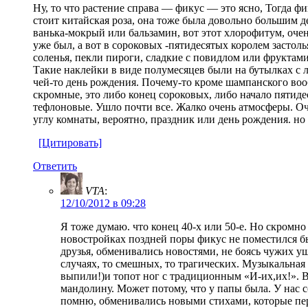
Ну, то что растение справа — фикус — это ясно, Тогда 
стоит китайская роза, она тоже была довольно большим 
ванька-мокрый или бальзамин, вот этот хлорофитум, очен
уже был, а вот в сороковых -пятидесятых королем застол
соленья, пекли пироги, сладкие с повидлом или фруктами
Такие наклейки в виде полумесяцев были на бутылках с л
чей-то день рождения. Почему-то кроме шампанского вооб
скромные, это либо конец сороковых, либо начало пятиде
тефлоновые. Ушло почти все. Жалко очень атмосферы. Оч
углу комнаты, вероятно, праздник или день рождения. но
[Цитировать]
Ответить
VTA
:
12/10/2012 в 09:28
Я тоже думаю. что конец 40-х или 50-е. Но скромно
новостройках поздней поры фикус не поместился б
друзья, обменивались новостями, не боясь чужих у
случаях, то смешных, то трагических. Музыкальная
выпили!)и топот ног с традиционным «И-их,их!». В
мандолину. Может потому, что у папы была. У нас 
помню, обменивались новыми стихами, которые пер