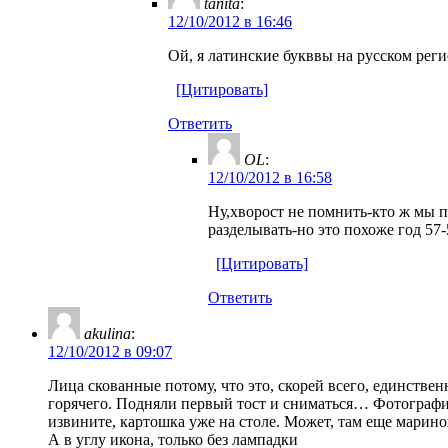
tanita
:
12/10/2012 в 16:46
Ой, я латинские букввы на русском рег
[Цитировать]
Ответить
OL
:
12/10/2012 в 16:58
Ну,хворост не помнить-кто ж мы п
разделывать-но это похоже год 57-
[Цитировать]
Ответить
akulina
:
12/10/2012 в 09:07
Лица скованные потому, что это, скорей всего, единстве
горячего. Подняли первый тост и сниматься… Фотографии 
извините, картошка уже на столе. Может, там еще марин
А в углу икона, только без лампадки