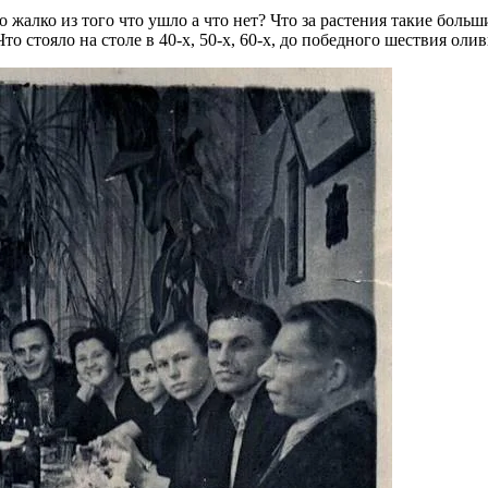
 жалко из того что ушло а что нет? Что за растения такие больш
 стояло на столе в 40-х, 50-х, 60-х, до победного шествия олив