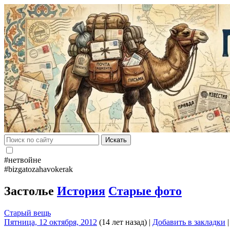
Искать
#нетвойне
#bizgatozahavokerak
Застолье
История
Старые фото
Старый вещь
Пятница, 12 октября, 2012
(14 лет назад)
|
Добавить в закладки