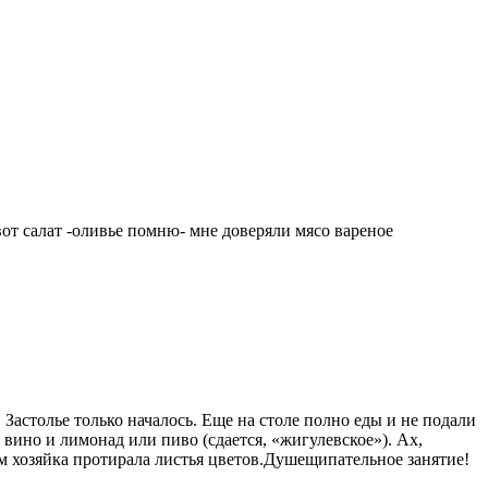
от салат -оливье помню- мне доверяли мясо вареное
Застолье только началось. Еще на столе полно еды и не подали
вино и лимонад или пиво (сдается, «жигулевское»). Ах,
м хозяйка протирала листья цветов.Душещипательное занятие!