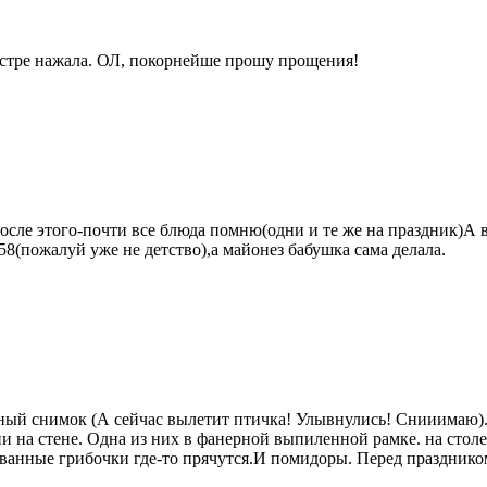
истре нажала. ОЛ, покорнейше прошу прощения!
осле этого-почти все блюда помню(одни и те же на праздник)А в
58(пожалуй уже не детство),а майонез бабушка сама делала.
нный снимок (А сейчас вылетит птичка! Улывнулись! Снииимаю). 
на стене. Одна из них в фанерной выпиленной рамке. на столе 
ованные грибочки где-то прячутся.И помидоры. Перед празднико