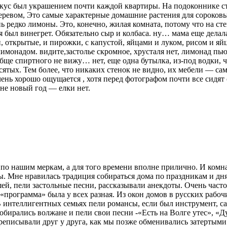
фикус был украшением почти каждой квартиры. На подоконнике ст
деревом, Это самые характерные домашние растения для сороков
ь редко лимоны. Это, конечно, жилая комната, потому что на ст
ья был винегрет. Обязательно сыр и колбаса. ну… мама еще дела
, открытые, и пирожки, с капустой, яйцами и луком, рисом и я
имонадом. видите,застолье скромное, хрусталя нет, лимонад пью
ще спиртного не вижу… нет, еще одна бутылка, из-под водки, чт
сятых. Тем более, что никаких стенок не видно, их мебели — са
ень хорошо ощущается , хотя перед фотографом почти все сидят 
 не новый год — елки нет.
 по нашим меркам, а для того времени вполне прилично. И комна
ы. Мне нравилась традиция собираться дома по праздникам и дн
шей, пели застольные песни, рассказывали анекдоты. Очень час
 «программа» была у всех разная. Из окон домов в русских раб
 интеллигентных семьях пели романсы, если был инструмент, са
собирались волжане и пели свои песни -«Есть на Волге утес», «
еписывали друг у друга, как мы позже обменивались затертым