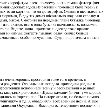
оит хлорофитум, слева по-моему, очень темная фотография,
ых-пятидесятых годов.Из растений поменьше была герань и
енах то ли картины, то ли фотографии. Оливье в шестидесятых
ла форшмак, В других домах обязательно подавали селедку и
йцами, мясом. Смотрите на переднем плане бутылка лимонада.
т из стаканов, всего одна бутылка шампанского. возможно,
о ли, Видите, лица , прически и одежда тоже крайне
мый минимум, скатерть льняная, белая, сейчас больше
скованные , особенно мужчины. Судя по цветочкам в вазе в
та очень хорошая, просторная тоже того времени, в
ям рождения. Откладывали все дела, приходили родные и
тофронтовики вспоминали войну и рассказывали о разных
очих кварталах доносился «Шумел камыш» (значит уже хорошо
дились за фортепиано. На гитаре играли, но больше помню
Дубинушку» и т.д. А объединяли всех военные песни. А еще
и записями Окуджавы и Высоцкого. Теперешние посиделки в