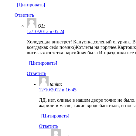
[Цитировать]
Ответить
OL
:
12/10/2012 в 05:24
Холодец,да винегрет! Капустка,соленый огурчик. Ви
всегда(как себя помню)Котлеты на горячее.Картошка
висела-хотя тетка партийная была.И праздники все
[Цитировать]
Ответить
tanita
:
12/10/2012 в 16:45
ЛД, нет, оливье в нашем дворе точно не было.
жарили в масле, такие вроде бантиков, и пос
[Цитировать]
Ответить