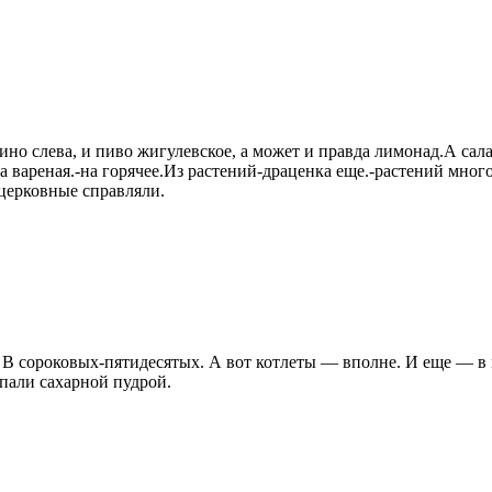
но слева, и пиво жигулевское, а может и правда лимонад.А салат
 вареная.-на горячее.Из растений-драценка еще.-растений много.
 церковные справляли.
 В сороковых-пятидесятых. А вот котлеты — вполне. И еще — в м
ыпали сахарной пудрой.