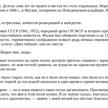
й. Долгих семь лет он провел в местах не столь отдаленных. Ве
в в 1966 г., в Москве, похоронен на Новодевичьем кладбище. Н
, острослова, любителя розыгрышей и анекдотов.
емии СССР (1941, 1952), народный артист РСФСР за вторую се
в высочайшую немилость. Фильм был объявлен порочным и на 12 
сти, «примитивное изображение всякого рода личных пережива
 успеха «Двух бойцов» они не смогли.
«Верьте мне, люди».
рвые исполнил на сцене песни, которую зрители слышали с экра
 Бернес, не зная нотной грамоты, не играя ни на одном инструм
сом песни.
ыло старых песен, как не и было песен новых, они были его пес
 от первой до последней напи­саны в одно время и одним человек
Бернес — но я лишь немного умею песни организовать. Просматр
нить, что мне в этой песне нужно. Я не люблю сытых, благопо
лил его одиночество, — значит, с моей песней все обстоит благо