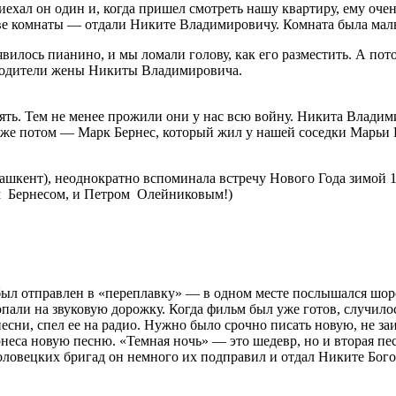
хал он один и, когда пришел смотреть нашу квартиру, ему очен
две комнаты — отдали Никите Владимировичу. Комната была мал
вилось пианино, и мы ломали голову, как его разместить. А пот
и родители жены Никиты Владимировича.
нять. Тем не менее прожили они у нас всю войну. Никита Владим
А уже потом — Марк Бернес, который жил у нашей соседки Марьи
ашкент), неоднократно вспоминала встречу Нового Года зимой 1
м Бернесом, и Петром Олейниковым!)
ыл отправлен в «переплавку» — в одном месте послышался шорох
пали на звуковую дорожку. Когда фильм был уже готов, случило
песни, спел ее на радио. Нужно было срочно писать новую, не 
неса новую песню. «Темная ночь» — это шедевр, но и вторая пе
ловецких бригад он немного их подправил и отдал Никите Бого