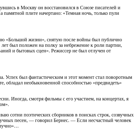
рнувшись в Москву он восстановился в Союзе писателей и
а памятной плите начертано: «Темная ночь, только пули
рию «Большой жизни», снятую после войны был публично
лет был положен на полку за небрежение к роли партии,
ний и бытовых сцен». Режиссер не был отлучен от
на. Успех был фантастическим и этот момент стал поворотным
енте, обладал необыкновенной способностью «предвидеть»
ни. Иногда, смотря фильмы с его участием, на концертах, я
ом».
иваю сотни поэтических сборников в поисках строк, созвучных
лучных песен, — говорил Бернес. — Если несчастный человек
получно»…