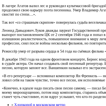
В лагере Агатов валил лес и руководил культмассовой бригадо
продолжил свою карьеру поэта песенника. Умер Владимир Агато
свистят по степи…».
Так вот «со страшным скрипом» повернулась судьба весельчака
Леонид Давыдович Луков дважды лауреат Государственной пр
выпорот постановлением ЦК от 2 сентября 1946 года и попал 
излишнюю реалистичность, повышенное внимание к миру лично
профессии, снял после войны несколько фильмов, но повторить
Режиссёр умер от разрыва сердца в 54 года на съёмках фильма 
В декабре 1943 года на одном фронтовом концерте, Бернес впе
в судьбе актера. Он начал создавать свой песенный репертуар.
песню, которую запоют все. Ваншенкин называл его экстрасен
«В его репертуаре — вспоминал композитор Ян Френкель — не б
ловил себя на таком чувстве, точно все песни, им исполняемые
«Конечно, в идеале надо писать свои песни самому, — писал 
моему мироощущению, потом ищу композитора, стараюсь объяс
станет чуть счастливее, если вдруг услышит, что кто-то разде
«
Хлопкороб в московском метро