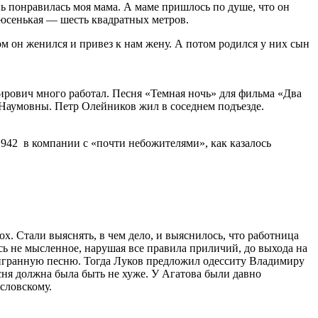
ь понравилась моя мама. А маме пришлось по душе, что он
юсенькая — шесть квадратных метров.
ом он женился и привез к нам жену. А потом родился у них сын
ирович много работал. Песня «Темная ночь» для фильма «Два
 Наумовны. Петр Олейников жил в соседнем подъезде.
942 в компании с «почти небожителями», как казалось
. Стали выяснять, в чем дело, и выяснилось, что работница
сь не мысленное, нарушая все правила приличий, до выхода на
заигранную песню. Тогда Луков предложил одесситу Владимиру
сня должна была быть не хуже. У Агатова были давно
словскому.