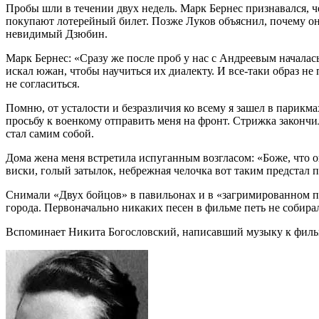
Пробы шли в течении двух недель. Марк Бернес признавался, чео
покупают лотерейный билет. Позже Луков объяснил, почему он 
невидимый Дзюбин.
Марк Бернес: «Сразу же после проб у нас с Андреевым началас
искал южан, чтобы научиться их диалекту. И все-таки образ не
не согласиться.
Помню, от усталости и безразличия ко всему я зашел в парик
просьбу к военкому отправить меня на фронт. Стрижка закончи
стал самим собой.
Дома жена меня встретила испуганным возгласом: «Боже, что о
виски, голый затылок, небрежная челочка вот таким предстал
Снимали «Двух бойцов» в павильонах и в «загримированном п
города. Первоначально никаких песен в фильме петь не собир
Вспоминает Никита Богословский, написавший музыку к филь