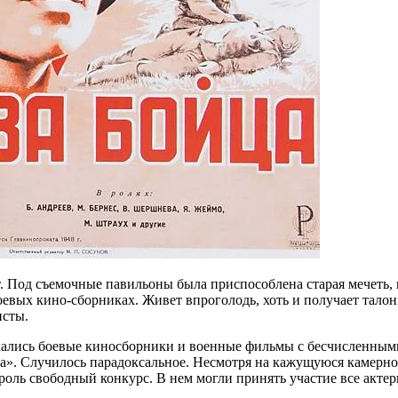
. Под съемочные павильоны была приспособлена старая мечеть, и
боевых кино-сборниках. Живет впроголодь, хоть и получает тало
исты.
кались боевые киносбор­ники и военные фильмы с бесчисленными
а». Случилось парадоксальное. Несмотря на кажущуюся камерно
ль свободный конкурс. В нем могли принять участие все актеры,