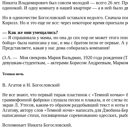
Никита Владимирович был совсем молодой — всего 26 лет. Прие
одинокий. И одну комнату в нашей квартире — а в ней было 
Но в одиночестве Богословский оставался недолго. Сначала поя
Кирилл. Но и это еще не все: через некоторое время приехал
— Как же они умещались?
— Я спрашивала у мамы, но она до сих пор не может этого по
бойца» была написана у нас, и мы с братом пели ее первые. 
Представляете, какая у нас дома собиралась компания!
(З.А. — Моя свекровь Мария Вальдман, 1920 года рождения (Т
девушкам-студенткам, – актерами Борисом Андреевым, Марко
Темная ночь
В. Агатов и Н. Богословский
Не все знают, что первый тираж пластинок с «Темной ночью» б
граммофонной фабрики слушала песни и плакала, и ее слезы по
экран Л. Утесов, каким-то образом раздобывший текст и ноты 
Агатову, автору слов «Темной ночи» написать для Дзюбина-Бер
написанные стихи, посвященные соревнованию одесских, рыбо
Вспоминает Никита Богословский.