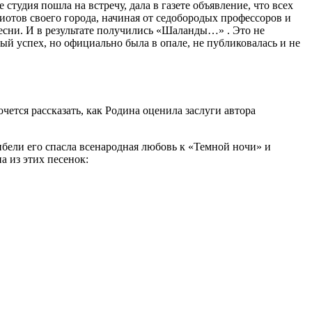
 студия пошла на встречу, дала в газете объявление, что всех
риотов своего города, начиная от седобородых профессоров и
песни. И в результате получились «Шаланды…» . Это не
й успех, но официально была в опале, не публиковалась и не
ется рассказать, как Родина оценила заслуги автора
гибели его спасла всенародная любовь к «Темной ночи» и
а из этих песенок: