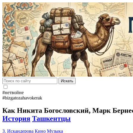
Искать
#нетвойне
#bizgatozahavokerak
Как Никита Богословский, Марк Бернес
История
Ташкентцы
З. Искандерова
Кино
Музыка