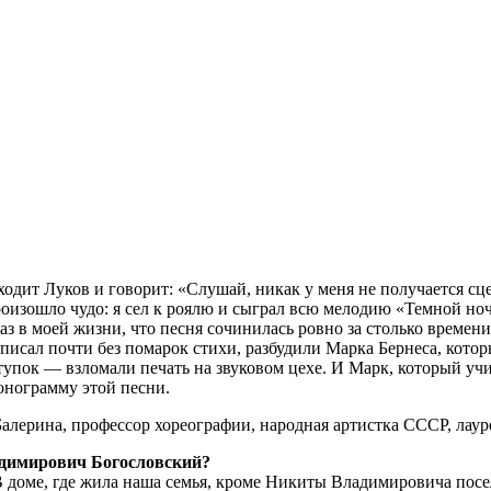
одит Луков и говорит: «Слушай, никак у меня не получается сцен
произошло чудо: я сел к роялю и сыграл всю мелодию «Темной ноч
аз в моей жизни, что песня сочинилась ровно за столько времени
аписал почти без помарок стихи, разбудили Марка Бернеса, кото
упок — взломали печать на звуковом цехе. И Марк, который учи
фонограмму этой песни.
Балерина, профессор хореографии, народная артистка СССР, лау
адимирович Богословский?
В доме, где жила наша семья, кроме Никиты Владимировича пос