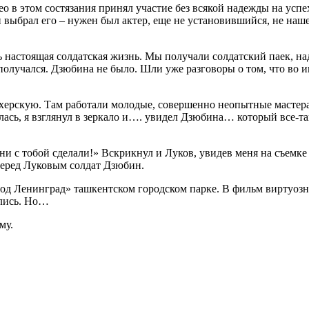
 в этом состязания принял участие без всякой надежды на успех,
выбрал его – нужен был актер, еще не установившийся, не наше
ь настоящая солдатская жизнь. Мы получали солдатский паек, на
 получался. Дзюбина не было. Шли уже разговоры о том, что во 
махерскую. Там работали молодые, совершенно неопытные мастер
лась, я взглянул в зеркало и…. увидел Дзюбина… который все-та
ни с тобой сделали!» Вскрикнул и Луков, увидев меня на съемке
 перед Луковым солдат Дзюбин.
од Ленинград» ташкентском городском парке. В фильм виртуозн
ались. Но…
му.