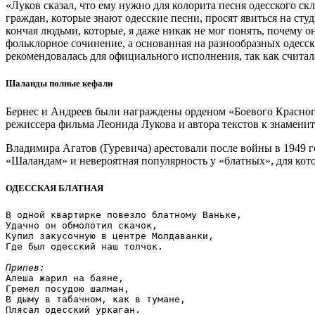
«Луков сказал, что ему нужно для колорита песня одесского скла
граждан, которые знают одесские песни, просят явиться на сту
кончая людьми, которые, я даже никак не мог понять, почему 
фольклорное сочинение, а основанная на разнообразных одесск
рекомендовалась для официального исполнения, так как считал
Шаланды полные кефали
Бернес и Андреев были награждены орденом «Боевого Красного
режиссера фильма Леонида Лукова и автора текстов к знамени
Владимира Агатов (Гуревича) арестовали после войны в 1949 го
«Шаландам» и невероятная популярность у «блатных», для кото
ОДЕССКАЯ БЛАТНАЯ
В одной квартирке повезло блатному Ваньке,

Удачно он обмолотил скачок,

Купил закусочную в центре Молдаванки,

Где был одесский наш толчок.

Припев:
Алеша жарил на баяне,

Гремел посудою шалман,

В дыму в табачном, как в тумане,
