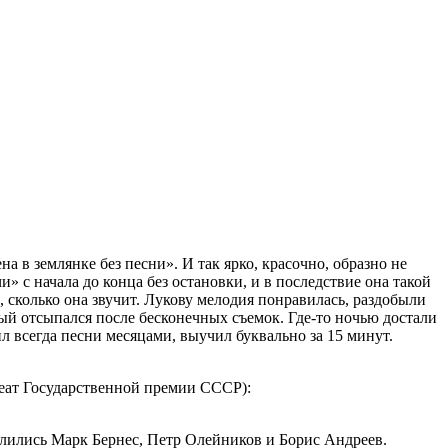
а в землянке без песни». И так ярко, красочно, образно не
и» с начала до конца без остановки, и в последствие она такой
, сколько она звучит. Лукову мелодия понравилась, раздобыли
рый отсыпался после бесконечных съемок. Где-то ночью достали
л всегда песни месяцами, выучил буквально за 15 минут.
реат Государственной премии СССР):
елились Марк Бернес, Петр Олейников и Борис Андреев.