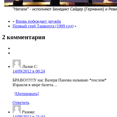
«
Вновь побеждает дружба
Первый герб Ташкента (1909 год)
»
2 комментария
Лилия С
:
14/09/2012 в 00:24
БРАВО!!!!!!У нас Валеря Панова называю *послом*
Израиля в мире балета…
[Цитировать]
Ответить
Римма
:
14/09/2012 в 21:44