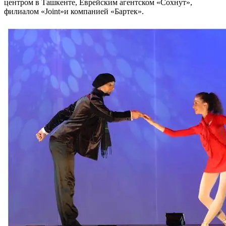
центром в Ташкенте, Еврейским агентском «Сохнут»,
филиалом «Joint»и компанией «Бартек».