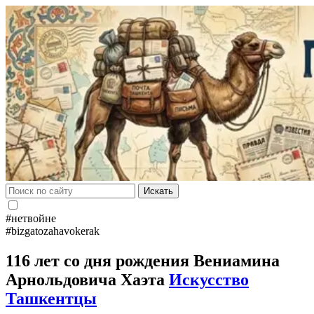
Искать
#нетвойне
#bizgatozahavokerak
116 лет со дня рождения Вениамина
Арнольдовича Хаэта
Искусство
Ташкентцы