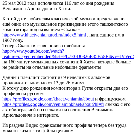
25 мая 2012 года исполняется 116 лет со дня рождения
Венаимина Арнольдовича Хаэта.
К этой дате любителям классической музыки представлено
ещё одно его музыкальное произведение этого ташкентского
композитора под названием «Сказка»
http://www.khaetvenia.narod.ru/index5.html
, написанное им в
1967 году.
Теперь Сказка в главе нового плейлиста
http://www.youtube.com/watch?
feature=player_embedded&list=PL7E0D0326E35B58E4&v=JVVed
на 160 минут музыкальных сочинений Хаэта, которые больше
не разбиты на отдельные небольшие фрагменты.
Данный плейлист состоит из 9 неделимых альбомов
продолжительностью от 13 до 26 минут.
К этому дню рождения композитора в Гугле открыты два его
профиля на русском
https://profiles.google.com/khaet.veniamin/about
и французском
https://profiles.google.com/veniaminkhaet/about?hl=fr
языках с его
автобиографией и ссылками на сочинения Вениамина
Арнольдовича в интернете.
Из раздела Видео франкоязычного профиля теперь без труда
можно скачать эти файлы целиком