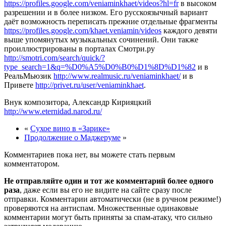
https://profiles.google.com/veniaminkhaet/videos?hl=fr
в высоком
разрешении и в более низком. Его русскоязычный вариант
даёт возможность переписать прежние отдельные фрагменты
https://profiles.google.com/khaet.veniamin/videos
каждого девяти
выше упомянутых музыкальных сочинений. Они также
проиллюстрированы в порталах Смотри.ру
http://smotri.com/search/quick/?
type_search=1&q=%D0%A5%D0%B0%D1%8D%D1%82
и в
РеальМьюзик
http://www.realmusic.ru/veniaminkhaet/
и в
Привете
http://privet.ru/user/veniaminkhaet
.
Внук композитора, Александр Кирияцкий
http://www.eternidad.narod.ru/
«
Сухое вино в «Зарике»
Продолжение о Маджеруме
»
Комментариев пока нет, вы можете стать первым
комментатором.
Не отправляйте один и тот же комментарий более одного
раза
, даже если вы его не видите на сайте сразу после
отправки. Комментарии автоматически (не в ручном режиме!)
проверяются на антиспам. Множественные одинаковые
комментарии могут быть приняты за спам-атаку, что сильно