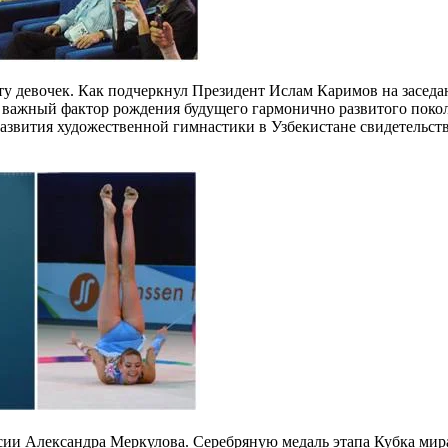
ту девочек. Как подчеркнул Президент Ислам Каримов на заседа
к – важный фактор рождения будущего гармонично развитого пок
звития художественной гимнастики в Узбекистане свидетельствуе
сии Александра Меркулова. Серебряную медаль этапа Кубка мира