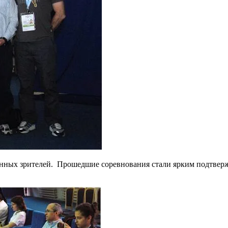
ых зрителей. Прошедшие соревнования стали ярким подтвержде