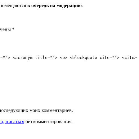
и помещаются
в очередь на модерацию
.
ечены
*
e=""> <acronym title=""> <b> <blockquote cite=""> <cite>
ля последующих моих комментариев.
подписаться
без комментирования.