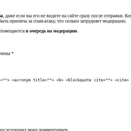
за
, даже если вы его не видите на сайте сразу после отправки. 
ть приняты за спам-атаку, что сильно затрудняет модерацию.
и помещаются
в очередь на модерацию
.
ечены
*
e=""> <acronym title=""> <b> <blockquote cite=""> <cite>
ля последующих моих комментариев.