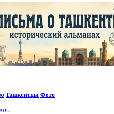
во
Ташкентцы
Фото
ки
|
EC