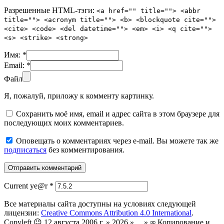
Разрешенные HTML-тэги:
<a href="" title=""> <abbr
title=""> <acronym title=""> <b> <blockquote cite="">
<cite> <code> <del datetime=""> <em> <i> <q cite="">
<s> <strike> <strong>
Имя:
*
Email:
*
Файл
Я, пожалуй, приложу к комменту картинку.
Сохранить моё имя, email и адрес сайта в этом браузере для
последующих моих комментариев.
Оповещать о комментариях через e-mail. Вы можете так же
подписаться
без комментирования.
Current ye@r
*
Все материалы сайта доступны на условиях следующей
лицензии:
Creative Commons Attribution 4.0 International
.
Copyleft 😉 12 августа 2006 г. » 2026 » ... » ∞ Копирование и