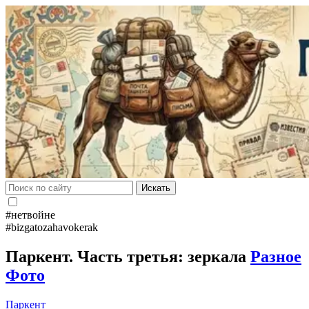
Искать
#нетвойне
#bizgatozahavokerak
Паркент. Часть третья: зеркала
Разное
Фото
Паркент