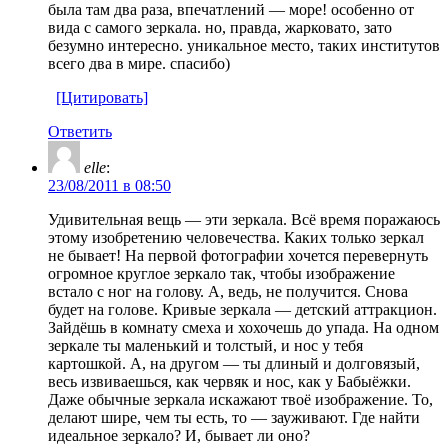
была там два раза, впечатлений — море! особенно от
вида с самого зеркала. но, правда, жарковато, зато
безумно интересно. уникальное место, таких институтов
всего два в мире. спасибо)
[Цитировать]
Ответить
elle
:
23/08/2011 в 08:50
Удивительная вещь — эти зеркала. Всё время поражаюсь
этому изобретению человечества. Каких только зеркал
не бывает! На первой фотографии хочется перевернуть
огромное круглое зеркало так, чтобы изображение
встало с ног на голову. А, ведь, не получится. Снова
будет на голове. Кривые зеркала — детский аттракцион.
Зайдёшь в комнату смеха и хохочешь до упада. На одном
зеркале ты маленький и толстый, и нос у тебя
картошкой. А, на другом — ты длиный и долговязый,
весь извиваешься, как червяк и нос, как у Бабыёжки.
Даже обычные зеркала искажают твоё изображение. То,
делают шире, чем ты есть, то — зауживают. Где найти
идеальное зеркало? И, бывает ли оно?