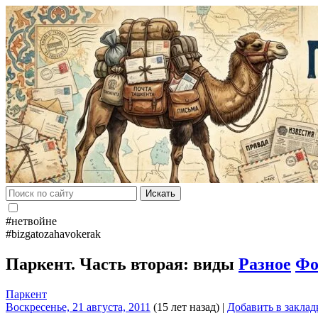
Искать
#нетвойне
#bizgatozahavokerak
Паркент. Часть вторая: виды
Разное
Фо
Паркент
Воскресенье, 21 августа, 2011
(15 лет назад)
|
Добавить в заклад