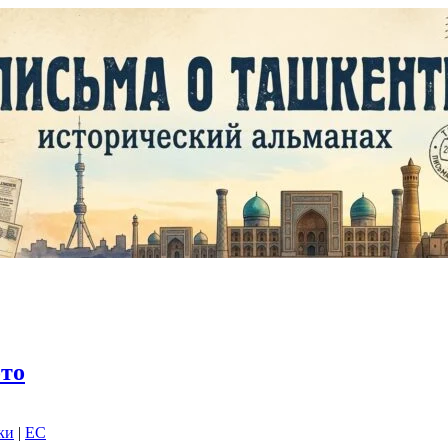
то
ки
|
EC