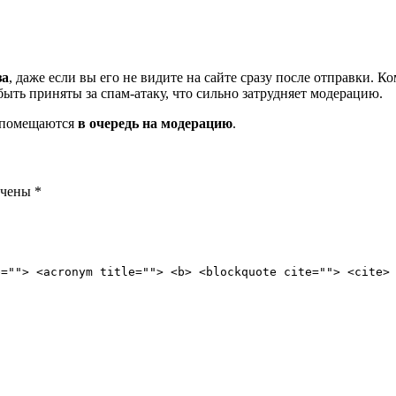
за
, даже если вы его не видите на сайте сразу после отправки. 
ть приняты за спам-атаку, что сильно затрудняет модерацию.
и помещаются
в очередь на модерацию
.
ечены
*
e=""> <acronym title=""> <b> <blockquote cite=""> <cite>