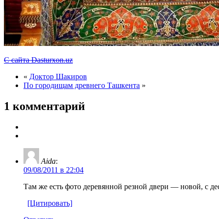
С сайта Dasturxon.uz
«
Доктор Шакиров
По городищам древнего Ташкента
»
1 комментарий
Aida
:
09/08/2011 в 22:04
Там же есть фото деревянной резной двери — новой, с д
[Цитировать]