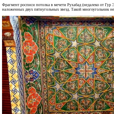
Фрагмент росписи потолка в мечети Рухабад (недалеко от Гур 
наложенных двух пятиугольных звезд. Такой многоугольник нел