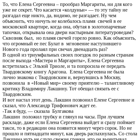
То, что Елена Сергеевна – прообраз Маргариты, ни для кого
уже не секрет. Что касается «колдуньи» — то эту тайну не
разгадал еще никто, да, видимо, не разгадает. Ну чем
объяснить, что ничуть не колебалось пламя свечей в ее
московской квартире, когда она, обутая в золотопарчевые
тапочки, открывала она двери настырным литературоведам?
Сквозняк был, но пламя свечей горело ровно. Как объяснить,
что огромный ее пес Булат в мгновение наступившего
Нового года пролаял при свечах двенадцать раз?
В одной из триумфальных своих поездок по разным странам
после выхода «Мастера и Маргариты», Елена Сергеевна
встретилась с Эльзой Триоле, и та попросила ее передать
Твардовскому книгу Арагона. Елена Сергеевна не была
лично знакома с Твардовским и, вернувшись в Москву,
позвонила в «Новый мир» своему приятелю – талантливому
критику Владимиру Лакшину. Тот обещал связать ее с
Твардовским.
И вот настал этот день. Лакшин позвонил Елене Сергеевне и
сказал, что Александр Трифонович ждет ее.
-Так я буду, — сказала Булгакова
Лакшин положил трубку и глянул на часы. При лучшем
раскладе, даже если Елена Сергеевна выйдет и сразу поймает
такси, то в редакции она появится минут через сорок. Но не
прошло и пятнадцати минут, как дверь распахнулась. Со стола
Лакшина чуть не сдуло свежие гранки, что он вычитывал.