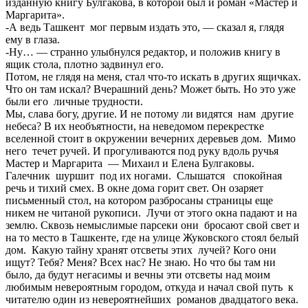
изданную книгу Булгакова, в которой был и роман «Мастер и
Маргарита».
-А ведь Ташкент мог первым издать это, — сказал я, глядя
ему в глаза.
-Ну… — странно улыбнулся редактор, и положив книгу в
ящик стола, плотно задвинул его.
Потом, не глядя на меня, стал что-то искать в других ящичках.
Что он там искал? Вчерашний день? Может быть. Но это уже
были его личные трудности.
Мы, слава богу, другие. И не потому ли видятся нам другие
небеса? В их необъятности, на неведомом перекрестке
вселенной стоит в окружении вечерних деревьев дом. Мимо
него течет ручей. И прогуливаются под руку вдоль ручья
Мастер и Маргарита — Михаил и Елена Булгаковы.
Галечник шуршит под их ногами. Слышатся спокойная
речь и тихий смех. В окне дома горит свет. Он озаряет
письменный стол, на котором разбросаны страницы еще
никем не читаной рукописи. Лучи от этого окна падают и на
землю. Сквозь немыслимые парсеки они бросают свой свет и
на то место в Ташкенте, где на улице Жуковского стоял белый
дом. Какую тайну хранят отсветы этих лучей? Кого они
ищут? Тебя? Меня? Всех нас? Не знаю. Но что бы там ни
было, да будут негасимы и вечны эти отсветы над моим
любимым невероятным городом, откуда и начал свой путь к
читателю один из невероятнейших романов двадцатого века.