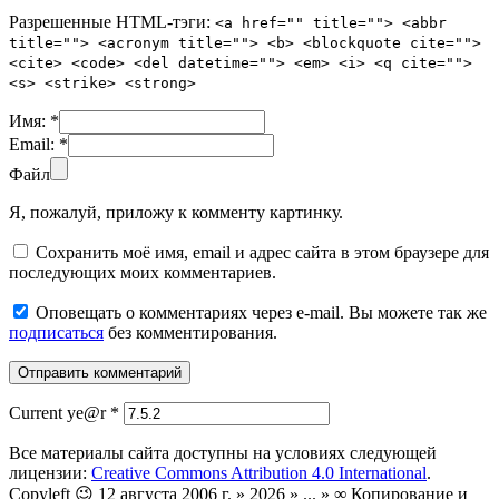
Разрешенные HTML-тэги:
<a href="" title=""> <abbr
title=""> <acronym title=""> <b> <blockquote cite="">
<cite> <code> <del datetime=""> <em> <i> <q cite="">
<s> <strike> <strong>
Имя:
*
Email:
*
Файл
Я, пожалуй, приложу к комменту картинку.
Сохранить моё имя, email и адрес сайта в этом браузере для
последующих моих комментариев.
Оповещать о комментариях через e-mail. Вы можете так же
подписаться
без комментирования.
Current ye@r
*
Все материалы сайта доступны на условиях следующей
лицензии:
Creative Commons Attribution 4.0 International
.
Copyleft 😉 12 августа 2006 г. » 2026 » ... » ∞ Копирование и