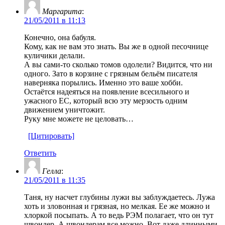
Маргарита
:
21/05/2011 в 11:13
Конечно, она бабуля.
Кому, как не вам это знать. Вы же в одной песочнице
куличики делали.
А вы сами-то сколько томов одолели? Видится, что ни
одного. Зато в корзине с грязным бельём писателя
наверняка порылись. Именно это ваше хобби.
Остаётся надеяться на появление всесильного и
ужасного ЕС, который всю эту мерзость одним
движением уничтожит.
Руку мне можете не целовать…
[Цитировать]
Ответить
Гелла
:
21/05/2011 в 11:35
Таня, ну насчет глубины лужи вы заблуждаетесь. Лужа
хоть и зловонная и грязная, но мелкая. Ее же можно и
хлоркой посыпать. А то ведь РЭМ полагает, что он тут
швондер. А швондерам все можно. Вот даже длинными