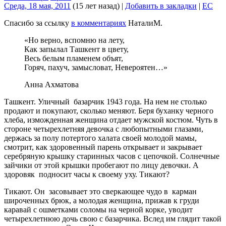
Среда, 18 мая, 2011
(15 лет назад)
|
Добавить в закладки
|
EC
Спасибо за ссылку
в комментариях
НаталиМ.
«Но верно, вспомню на лету,
Как запылал Ташкент в цвету,
Весь белым пламенем объят,
Горяч, пахуч, замысловат, Невероятен…»
Анна Ахматова
Ташкент. Уличный базарчик 1943 года. На нем не столько
продают и покупают, сколько меняют. Беря буханку черного
хлеба, изможденная женщина отдает мужской костюм. Чуть в
стороне четырехлетняя девочка с любопытными глазами,
держась за полу потертого халата своей молодой мамы,
смотрит, как здоровенный парень открывает и закрывает
серебряную крышку старинных часов с цепочкой. Солнечные
зайчики от этой крышки пробегают по лицу девочки. А
здоровяк подносит часы к своему уху. Тикают?
Тикают. Он засовывает это сверкающее чудо в карман
широченных брюк, а молодая женщина, прижав к груди
каравай с ошметками соломы на черной корке, уводит
четырехлетнюю дочь свою с базарчика. Вслед им глядит такой