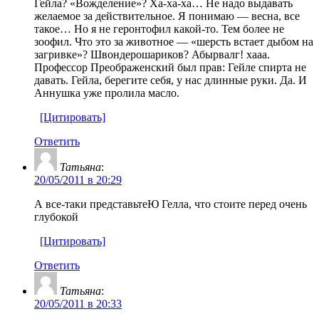
Гейла? «Вожделение»? Ха-ха-ха… Не надо выдавать
желаемое за действительное. Я понимаю — весна, все
такое… Но я не геронтофил какой-то. Тем более не
зоофил. Что это за животное — «шерсть встает дыбом на
загривке»? Швондерошариков? Абырвалг! хааа.
Профессор Преображенский был прав: Гейле спирта не
давать. Гейла, берегите себя, у нас длинные руки. Да. И
Аннушка уже пролила масло.
[Цитировать]
Ответить
Татьяна
:
20/05/2011 в 20:29
А все-таки представьтеЮ Гелла, что стоите перед очень
глубокой
[Цитировать]
Ответить
Татьяна
:
20/05/2011 в 20:33