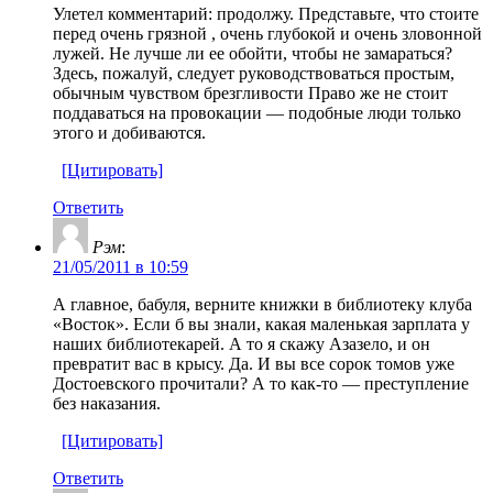
Улетел комментарий: продолжу. Представьте, что стоите
перед очень грязной , очень глубокой и очень зловонной
лужей. Не лучше ли ее обойти, чтобы не замараться?
Здесь, пожалуй, следует руководствоваться простым,
обычным чувством брезгливости Право же не стоит
поддаваться на провокации — подобные люди только
этого и добиваются.
[Цитировать]
Ответить
Рэм
:
21/05/2011 в 10:59
А главное, бабуля, верните книжки в библиотеку клуба
«Восток». Если б вы знали, какая маленькая зарплата у
наших библиотекарей. А то я скажу Азазело, и он
превратит вас в крысу. Да. И вы все сорок томов уже
Достоевского прочитали? А то как-то — преступление
без наказания.
[Цитировать]
Ответить