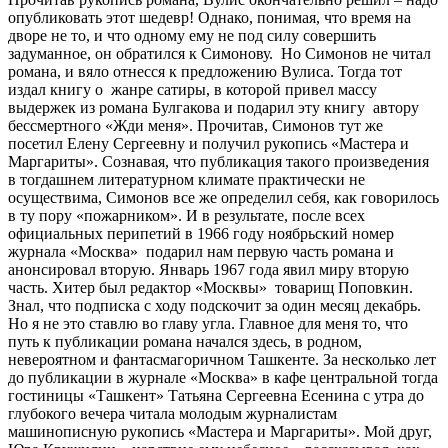
опубликовать этот шедевр! Однако, понимая, что время на
дворе не то, и что одному ему не под силу совершить
задуманное, он обратился к Симонову. Но Симонов не читал
романа, и вяло отнесся к предложению Вулиса. Тогда тот
издал книгу о жанре сатиры, в которой привел массу
выдержек из романа Булгакова и подарил эту книгу автору
бессмертного «Жди меня». Прочитав, Симонов тут же
посетил Елену Сергеевну и получил рукопись «Мастера и
Маргариты». Сознавая, что публикация такого произведения
в тогдашнем литературном климате практически не
осуществима, Симонов все же определил себя, как говорилось
в ту пору «пожарником». И в результате, после всех
официальных перипетий в 1966 году ноябрьский номер
журнала «Москва» подарил нам первую часть романа и
анонсировал вторую. Январь 1967 года явил миру вторую
часть. Хитер был редактор «Москвы» товарищ Поповкин.
Знал, что подписка с ходу подскочит за один месяц декабрь.
Но я не это ставлю во главу угла. Главное для меня то, что
путь к публикации романа начался здесь, в родном,
невероятном и фантасмагоричном Ташкенте. За несколько лет
до публикации в журнале «Москва» в кафе центральной тогда
гостиницы «Ташкент» Татьяна Сергеевна Есенина с утра до
глубокого вечера читала молодым журналистам
машинописную рукопись «Мастера и Маргариты». Мой друг,