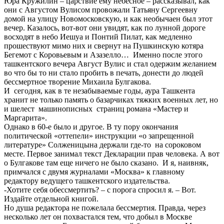
Юра Кружилин – царствие ему небесное – рассказывал, как
они с Августом Вулисом провожали Татьяну Сергеевну
домой на улицу Новомосковскую, и как необычаен был этот
вечер. Казалось, вот-вот они увидят, как по лунной дороге
восходят в небо Иешуа и Понтий Пилат, как медленно
прошествуют мимо них и свернут на Пушкинскую котяра
Бегемот с Коровьевым и Азазелло… Именно после этого
ташкентского вечера Август Вулис и стал одержим желанием
во что бы то ни стало пробить в печать, донести до людей
бессмертное творение Михаила Булгакова.
И сегодня, как в те незабываемые годы, аура Ташкента
хранит не только память о базарчиках тяжких военных лет, но
и шелест машинописных страниц романа «Мастер и
Маргарита».
Однако в 60-е было и другое. В ту пору окончания
политической «оттепели» инструкции «о запрещенной
литературе» Солженицына держали где-то на сороковом
месте. Первое занимал текст Декларации прав человека. А вот
о Булгакове там еще ничего не было сказано. И я, наивняк,
примчался с двумя журналами «Москва» к главному
редактору ведущего ташкентского издательства.
-Хотите себя обессмертить? – с порога спросил я. – Вот.
Издайте отдельной книгой.
Но душа редактора не пожелала бессмертия. Правда, через
несколько лет он похвастался тем, что добыл в Москве