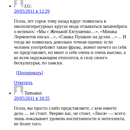
LG
:
20/05/2011 в 12:29
Гелла, лет сорок тому назад вдруг появилась в
окололитературных кругах мода отзываться запанибрата
о великих: «Мы с Женькой Евтушенко…», «Мишка
Лермонтов писал…», «Сашка Пушкин на дуэли…»… И
тогда же появилась довольно точная оценка: если
человек употребляет такие фразы, значит ничего из себя
не представляет, но мнит о себе очень и очень высоко, а
ко всем окружающим относится, в силу своего
бескультурья, по хамски.
[Цитировать]
Ответить
Татьяна
:
20/05/2011 в 18:35
Гелла, вы просто слабо представляете, с кем имеете
дело…. не стоит. Уверяю вас, не стоит. «Люся» — всего
лишь показывает уровень воспитанности и интеллекта,
не более того.