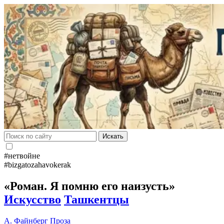
Искать
#нетвойне
#bizgatozahavokerak
«Роман. Я помню его наизусть»
Искусство
Ташкентцы
А. Файнберг
Проза