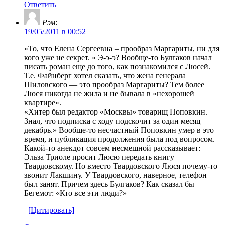
Ответить
Рэм
:
19/05/2011 в 00:52
«То, что Елена Сергеевна – прообраз Маргариты, ни для
кого уже не секрет. » Э-э-э? Вообще-то Булгаков начал
писать роман еще до того, как познакомился с Люсей.
Т.е. Файнберг хотел сказать, что жена генерала
Шиловского — это прообраз Маргариты? Тем более
Люся никогда не жила и не бывала в «нехорошей
квартире».
«Хитер был редактор «Москвы» товарищ Поповкин.
Знал, что подписка с ходу подскочит за один месяц
декабрь.» Вообще-то несчастный Поповкин умер в это
время, и публикация продолжения была под вопросом.
Какой-то анекдот совсем несмешной рассказывает:
Эльза Триоле просит Люсю передать книгу
Твардовскому. Но вместо Твардовского Люся почему-то
звонит Лакшину. У Твардовского, наверное, телефон
был занят. Причем здесь Булгаков? Как сказал бы
Бегемот: «Кто все эти люди?»
[Цитировать]