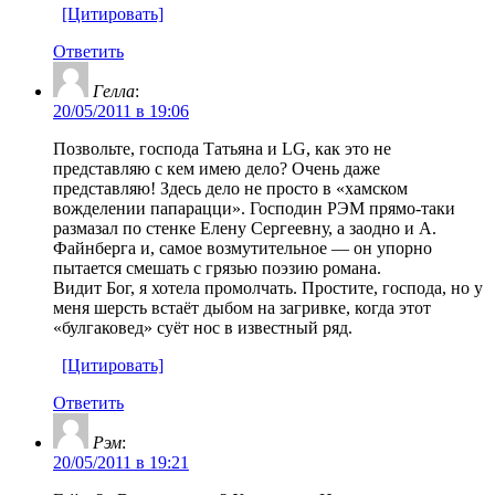
[Цитировать]
Ответить
Гелла
:
20/05/2011 в 19:06
Позвольте, господа Татьяна и LG, как это не
представляю с кем имею дело? Очень даже
представляю! Здесь дело не просто в «хамском
вожделении папарацци». Господин РЭМ прямо-таки
размазал по стенке Елену Сергеевну, а заодно и А.
Файнберга и, самое возмутительное — он упорно
пытается смешать с грязью поэзию романа.
Видит Бог, я хотела промолчать. Простите, господа, но у
меня шерсть встаёт дыбом на загривке, когда этот
«булгаковед» суёт нос в известный ряд.
[Цитировать]
Ответить
Рэм
:
20/05/2011 в 19:21