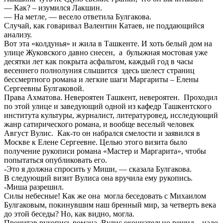
— Как? – изумился Лакшин.
— На метле, — весело ответила Булгакова.
Случай, как говаривал Валентин Катаев, не поддающийся
анализу.
Вот эта «колдунья» и жила в Ташкенте. И хоть белый дом на
улице Жуковского давно снесен, а булыжная мостовая уже
десятки лет как покрыта асфальтом, каждый год в часы
весеннего полнолуния слышится здесь шелест страниц
бессмертного романа и легкие шаги Маргариты – Елены
Сергеевны Булгаковой.
Права Ахматова. Невероятен Ташкент, невероятен. Проходил
по этой улице и заведующий одной из кафедр Ташкентского
института культуры, журналист, литературовед, исследующий
жанр сатирического романа, и вообще веселый человек
Август Вулис. Как-то он набрался смелости и заявился в
Москве к Елене Сергеевне. Целью этого визита было
получение рукописи романа «Мастер и Маргарита», чтобы
попытаться опубликовать его.
-Это я должна спросить у Миши, — сказала Булгакова.
В следующий визит Вулиса она вручила ему рукопись.
-Миша разрешил.
Силы небесные! Как же она могла беседовать с Михаилом
Булгаковым, покинувшим наш бренный мир, за четверть века
до этой беседы? Но, как видно, могла.
Прочитав рукопись романа, Вулис окончательно решил – надо