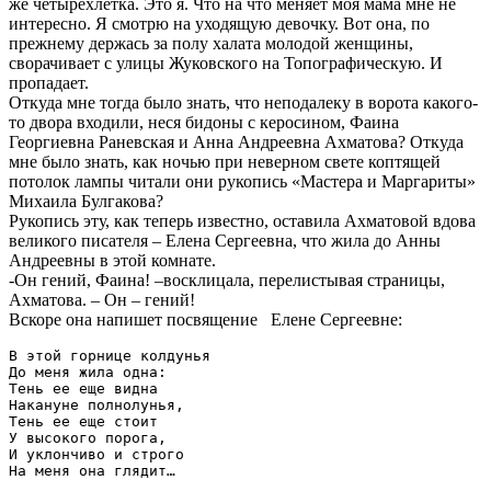
же четырехлетка. Это я. Что на что меняет моя мама мне не
интересно. Я смотрю на уходящую девочку. Вот она, по
прежнему держась за полу халата молодой женщины,
сворачивает с улицы Жуковского на Топографическую. И
пропадает.
Откуда мне тогда было знать, что неподалеку в ворота какого-
то двора входили, неся бидоны с керосином, Фаина
Георгиевна Раневская и Анна Андреевна Ахматова? Откуда
мне было знать, как ночью при неверном свете коптящей
потолок лампы читали они рукопись «Мастера и Маргариты»
Михаила Булгакова?
Рукопись эту, как теперь известно, оставила Ахматовой вдова
великого писателя – Елена Сергеевна, что жила до Анны
Андреевны в этой комнате.
-Он гений, Фаина! –восклицала, перелистывая страницы,
Ахматова. – Он – гений!
Вскоре она напишет посвящение Елене Сергеевне:
В этой горнице колдунья

До меня жила одна:

Тень ее еще видна

Накануне полнолунья,

Тень ее еще стоит

У высокого порога,

И уклончиво и строго
